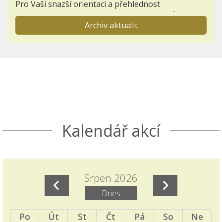
Pro Vaši snazší orientaci a přehlednost
zakládáme novou záložku AKTIVITY - NABÍDKA
Archiv aktualit
PRÁZDNINOVÝCH AKTIVIT.
Informace pro prvňáčky a jejich rodiče
23.11.2025
Otevřeli jsme záložku BUDOUCÍ PRVNÍ TŘÍDY,
kterou postupně zaplníme důležitými
informacemi k nástupu dětí do 1. ročníků.
Seznamte se s akcemi den otevřených dveří a
Kalendář akcí
Škola nanečisto.
Termíny akcí aktuálně doplněných do ročního
plánu školy
Srpen 2026
15.11.2025
Dnes
Naleznete v ročním plánu školy a samostatném
příspěvku v blogu školy.
Po
Út
St
Čt
Pá
So
Ne