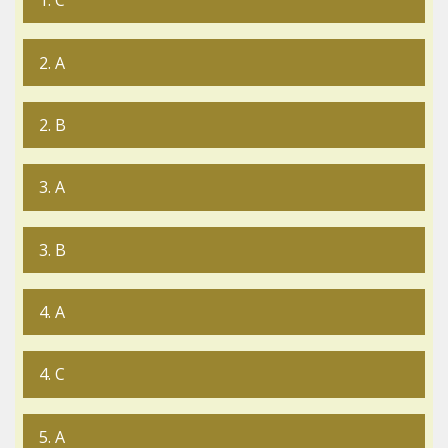
1. C
2. A
2. B
3. A
3. B
4. A
4. C
5. A