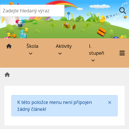
Škola
Aktivity
I.
stupeň
×
K této položce menu není připojen
žádný článek!