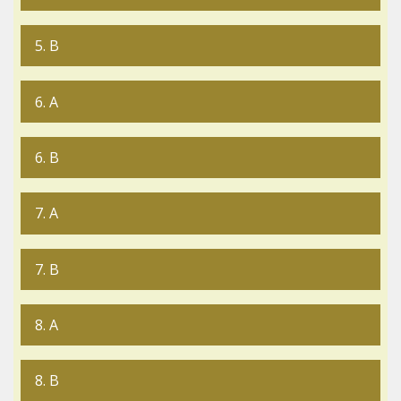
5. B
6. A
6. B
7. A
7. B
8. A
8. B