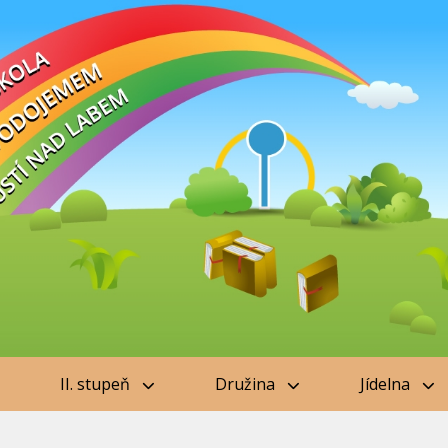
II. stupeň
Družina
Jídelna