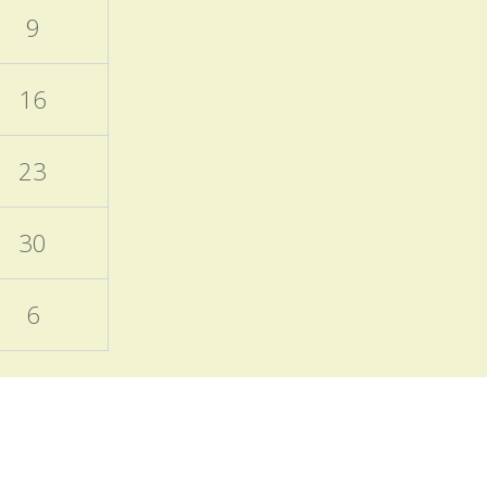
nanečisto.
9
Termíny akcí aktuálně
doplněných do ročního
16
plánu školy
15.11.2025
23
Naleznete v ročním plánu
školy a samostatném
příspěvku v blogu školy.
30
EVVO a ICT plány školy
6
06.10.2025
Zveřejněny na úřední
desce
Programový týden
v Sasku
04.10.2025