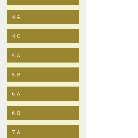
4. A
4. C
5. A
5. B
6. A
6. B
7. A