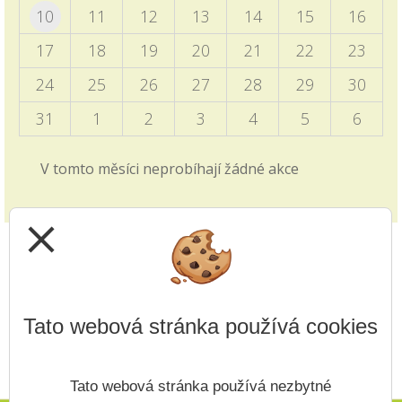
Zveřejněny na úřední desce
10
11
12
13
14
15
16
Programový týden v Sasku
17
18
19
20
21
22
23
04.10.2025
24
25
26
27
28
29
30
Informace pro vyjíždějící děti zveřejněny v blogu
školy i v záložce 2. stupně - Programový týden v
31
1
2
3
4
5
6
Sasku.
V tomto měsíci neprobíhají žádné akce
Zkrácené vyučování - volby
28.09.2025
close
v pátek 3.10. viz článek v blogu školy
Jak si vybrat střední školu?
14.09.2025
Tato webová stránka používá cookies
Video z produkce ČT edu je zveřejněno v záložce
přijímacích řízení v záložce 1. i 2. stupně.
Tato webová stránka používá nezbytné
Upřesnění v článku - Nový způsob plateb