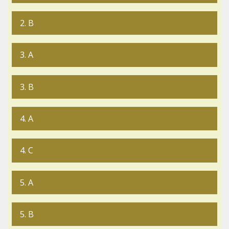
2. B
3. A
3. B
4. A
4. C
5. A
5. B