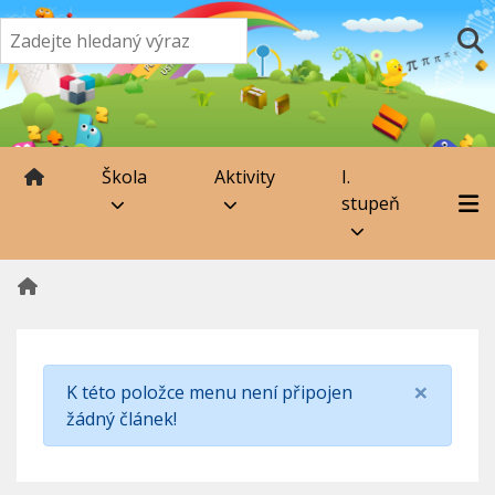
Škola
Aktivity
I.
stupeň
×
K této položce menu není připojen
žádný článek!