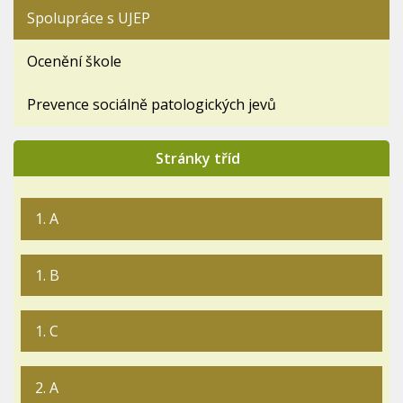
Spolupráce s UJEP
Ocenění škole
Prevence sociálně patologických jevů
Stránky tříd
1. A
1. B
1. C
2. A