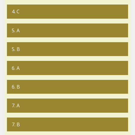
4. C
5. A
5. B
6. A
6. B
7. A
7. B