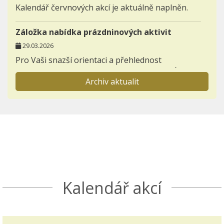
Kalendář červnových akcí je aktuálně naplněn.
Záložka nabídka prázdninových aktivit
29.03.2026
Pro Vaši snazší orientaci a přehlednost
zakládáme novou záložku AKTIVITY - NABÍDKA
Archiv aktualit
PRÁZDNINOVÝCH AKTIVIT.
Informace pro prvňáčky a jejich rodiče
23.11.2025
Otevřeli jsme záložku BUDOUCÍ PRVNÍ TŘÍDY,
kterou postupně zaplníme důležitými
informacemi k nástupu dětí do 1. ročníků.
Seznamte se s akcemi den otevřených dveří a
Kalendář akcí
Škola nanečisto.
Termíny akcí aktuálně doplněných do ročního