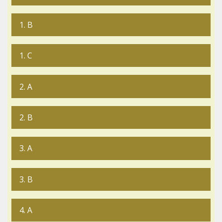
1. B
1. C
2. A
2. B
3. A
3. B
4. A