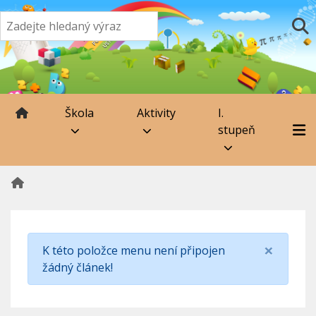
Škola
Aktivity
I.
stupeň
×
K této položce menu není připojen
žádný článek!