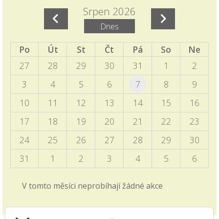
plánu školy
Srpen 2026
15.11.2025
Dnes
Naleznete v ročním plánu školy a samostatném
příspěvku v blogu školy.
Po
Út
St
Čt
Pá
So
Ne
27
28
29
30
31
1
2
EVVO a ICT plány školy
06.10.2025
3
4
5
6
7
8
9
Zveřejněny na úřední desce
10
11
12
13
14
15
16
Programový týden v Sasku
17
18
19
20
21
22
23
04.10.2025
24
25
26
27
28
29
30
Informace pro vyjíždějící děti zveřejněny v blogu
školy i v záložce 2. stupně - Programový týden v
31
1
2
3
4
5
6
Sasku.
V tomto měsíci neprobíhají žádné akce
Zkrácené vyučování - volby
28.09.2025