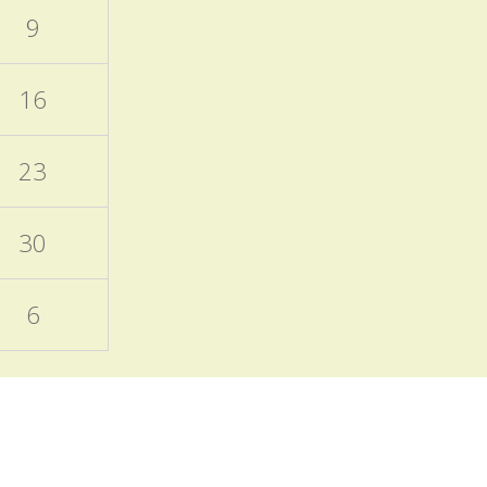
nanečisto.
9
Termíny akcí aktuálně
doplněných do ročního
16
plánu školy
15.11.2025
23
Naleznete v ročním plánu
školy a samostatném
příspěvku v blogu školy.
30
EVVO a ICT plány školy
6
06.10.2025
Zveřejněny na úřední
desce
Programový týden
v Sasku
04.10.2025