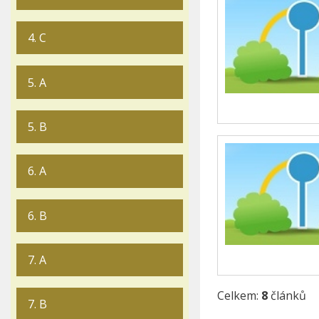
4. C
5. A
5. B
6. A
6. B
7. A
Celkem:
8
článků
7. B