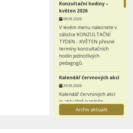
Konzultační hodiny –
květen 2026
09.05.2026
V levém menu naleznete v
záložce KONZULTAČNÍ
TÝDEN - KVĚTEN přesné
termíny konzultačních
hodin jednotlivých
pedagogů.
Kalendář červnových akcí
29.05.2026
Kalendář červnových akcí
je aktuálně naplněn.
Archiv aktualit
Záložka nabídka
prázdninových aktivit
29.03.2026