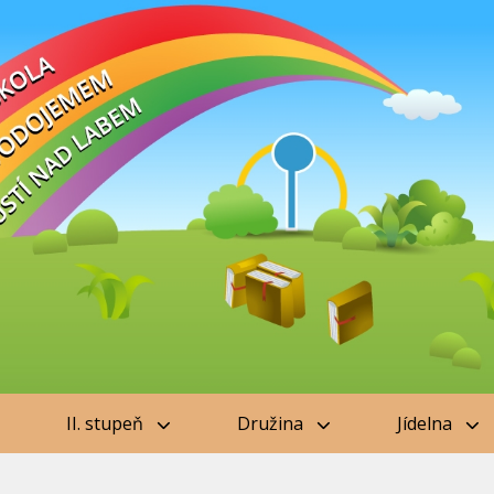
II. stupeň
Družina
Jídelna