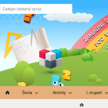
Škola
Aktivity
I. stupeň