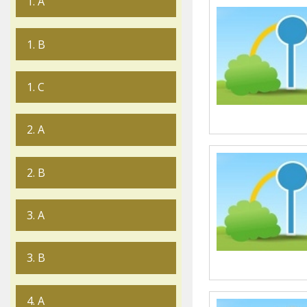
1. A
1. B
1. C
2. A
2. B
3. A
3. B
4. A