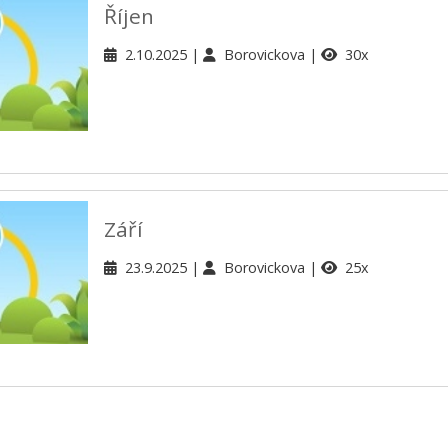
Říjen
2.10.2025
Borovickova
30x
Září
23.9.2025
Borovickova
25x