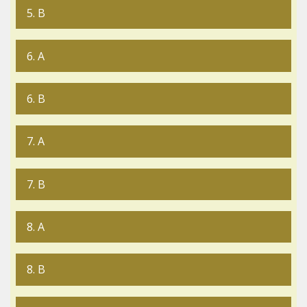
5. B
6. A
6. B
7. A
7. B
8. A
8. B