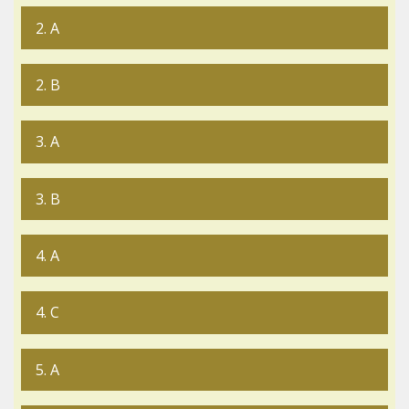
2. A
2. B
3. A
3. B
4. A
4. C
5. A