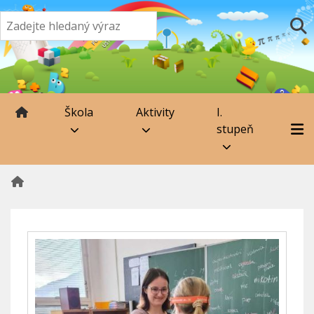
Škola
Aktivity
I.
stupeň