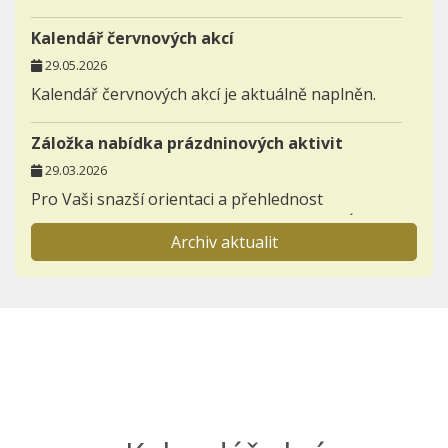
Kalendář červnových akcí
29.05.2026
Kalendář červnových akcí je aktuálně naplněn.
Záložka nabídka prázdninových aktivit
29.03.2026
Pro Vaši snazší orientaci a přehlednost
zakládáme novou záložku AKTIVITY - NABÍDKA
Archiv aktualit
PRÁZDNINOVÝCH AKTIVIT.
Informace pro prvňáčky a jejich rodiče
23.11.2025
Otevřeli jsme záložku BUDOUCÍ PRVNÍ TŘÍDY,
kterou postupně zaplníme důležitými
informacemi k nástupu dětí do 1. ročníků.
Seznamte se s akcemi den otevřených dveří a