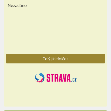
Nezadáno
Celý jídelníček