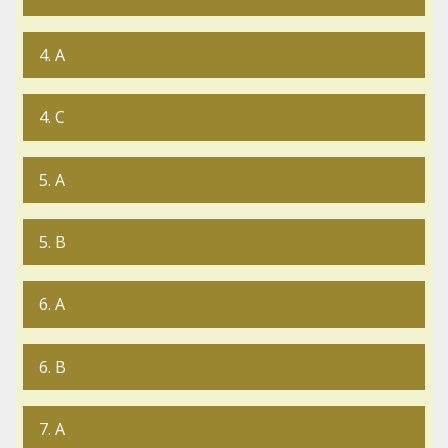
4. A
4. C
5. A
5. B
6. A
6. B
7. A