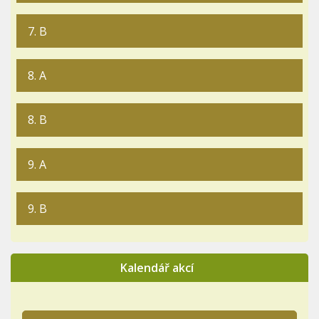
7. B
8. A
8. B
9. A
9. B
Kalendář akcí