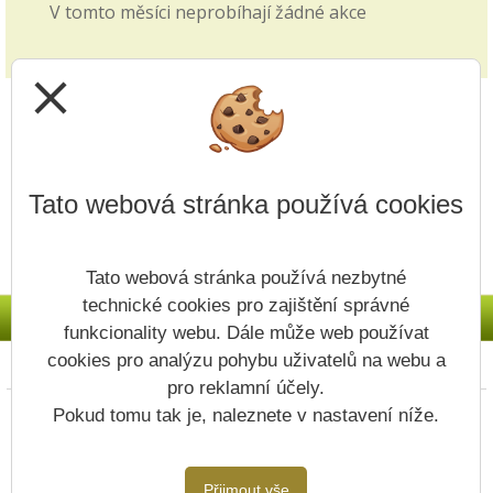
V tomto měsíci neprobíhají žádné akce
Zkrácené vyučování - volby
28.09.2025
close
v pátek 3.10. viz článek v blogu školy
Jak si vybrat střední školu?
14.09.2025
Tato webová stránka používá cookies
Video z produkce ČT edu je zveřejněno v záložce
přijímacích řízení v záložce 1. i 2. stupně.
Tato webová stránka používá nezbytné
Upřesnění v článku - Nový způsob plateb
technické cookies pro zajištění správné
11.09.2025
funkcionality webu. Dále může web používat
Na Vaše dotazy odpovídáme v článku v Blogu
cookies pro analýzu pohybu uživatelů na webu a
Prohlášení o přístupnosti
Mapa webu
Cookies
školy.
pro reklamní účely.
Copyright © 2022 - 2023 ZŠ Vodojem &
Pokud tomu tak je, naleznete v nastavení níže.
Plánovaná odstávka systému Bakaláři
Vitalex Group
- Tvorba školních webů
09.09.2025
Postaveno ve službě
VlastníŠkolníWeb.cz
Systém Bakaláři bude dočasně pozastaven v
Přijmout vše