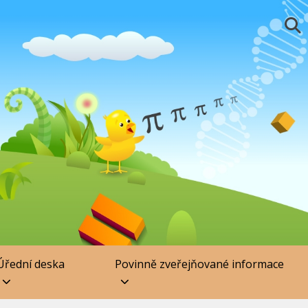
Úřední deska
Povinně zveřejňované informace