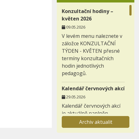
Konzultační hodiny –
květen 2026
09.05.2026
V levém menu naleznete v
záložce KONZULTAČNÍ
TÝDEN - KVĚTEN přesné
termíny konzultačních
hodin jednotlivých
pedagogů.
Kalendář červnových akcí
29.05.2026
Kalendář červnových akcí
je aktuálně naplněn.
Archiv aktualit
Záložka nabídka
prázdninových aktivit