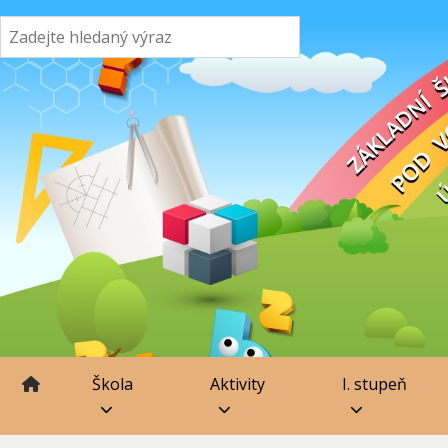
Škola
Aktivity
I. stupeň