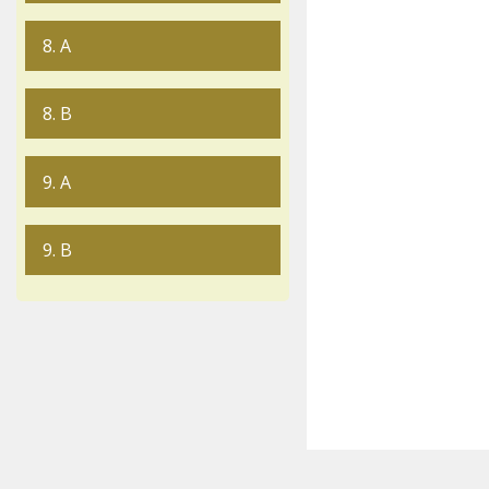
8. A
8. B
9. A
9. B