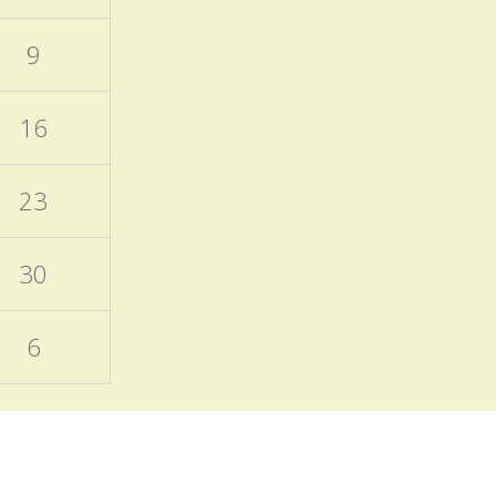
otevřených dveří a Škola
nanečisto.
9
Termíny akcí aktuálně
doplněných do ročního
16
plánu školy
15.11.2025
23
Naleznete v ročním plánu
školy a samostatném
příspěvku v blogu školy.
30
EVVO a ICT plány školy
6
06.10.2025
Zveřejněny na úřední
desce
Programový týden
v Sasku