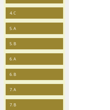
4. C
5. A
5. B
6. A
6. B
7. A
7. B