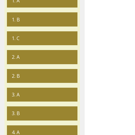
1. A
1. B
1. C
2. A
2. B
3. A
3. B
4. A