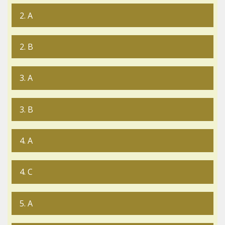
2. A
2. B
3. A
3. B
4. A
4. C
5. A