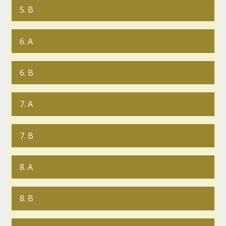
5. B
6. A
6. B
7. A
7. B
8. A
8. B