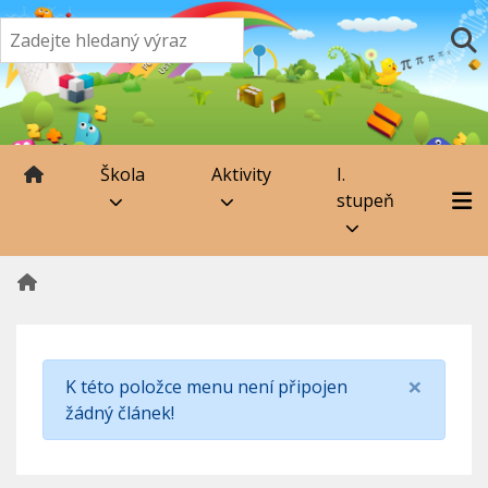
Škola
Aktivity
I.
stupeň
×
K této položce menu není připojen
žádný článek!