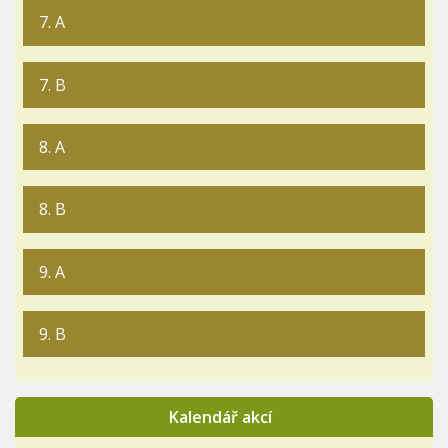
7. A
7. B
8. A
8. B
9. A
9. B
Kalendář akcí