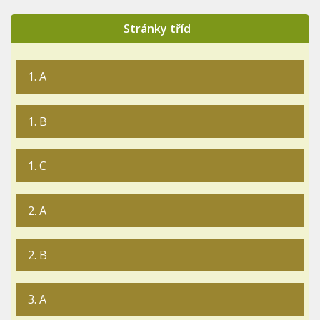
Stránky tříd
1. A
1. B
1. C
2. A
2. B
3. A