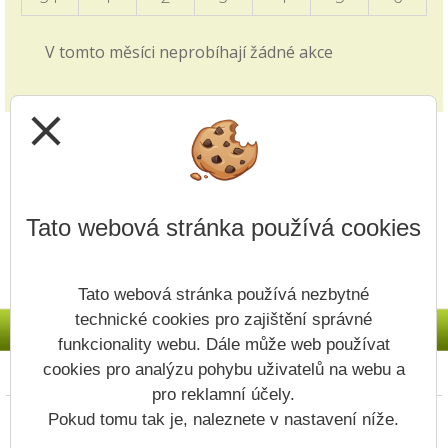
Sasku.
V tomto měsíci neprobíhají žádné akce
Zkrácené vyučování - volby
28.09.2025
close
v pátek 3.10. viz článek v blogu školy
Jak si vybrat střední školu?
14.09.2025
Tato webová stránka používá cookies
Video z produkce ČT edu je zveřejněno v záložce
přijímacích řízení v záložce 1. i 2. stupně.
Tato webová stránka používá nezbytné
Upřesnění v článku - Nový způsob plateb
technické cookies pro zajištění správné
11.09.2025
funkcionality webu. Dále může web používat
Na Vaše dotazy odpovídáme v článku v Blogu
cookies pro analýzu pohybu uživatelů na webu a
Prohlášení o přístupnosti
Mapa webu
Cookies
školy.
pro reklamní účely.
Copyright © 2022 - 2023 ZŠ Vodojem &
Pokud tomu tak je, naleznete v nastavení níže.
Plánovaná odstávka systému Bakaláři
Vitalex Group
- Tvorba školních webů