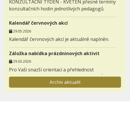
KONZULTAČNÍ TÝDEN - KVĚTEN přesné termíny
konzultačních hodin jednotlivých pedagogů.
Kalendář červnových akcí
29.05.2026
Kalendář červnových akcí je aktuálně naplněn.
Záložka nabídka prázdninových aktivit
29.03.2026
Pro Vaši snazší orientaci a přehlednost
zakládáme novou záložku AKTIVITY - NABÍDKA
Archiv aktualit
PRÁZDNINOVÝCH AKTIVIT.
Informace pro prvňáčky a jejich rodiče
23.11.2025
Otevřeli jsme záložku BUDOUCÍ PRVNÍ TŘÍDY,
kterou postupně zaplníme důležitými
informacemi k nástupu dětí do 1. ročníků.