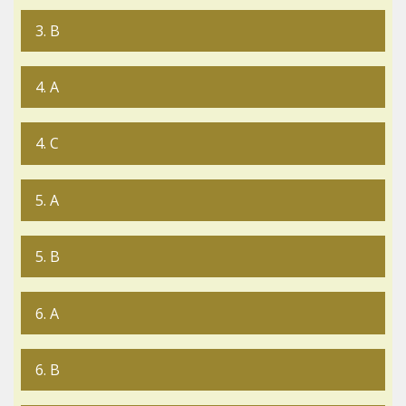
3. B
4. A
4. C
5. A
5. B
6. A
6. B