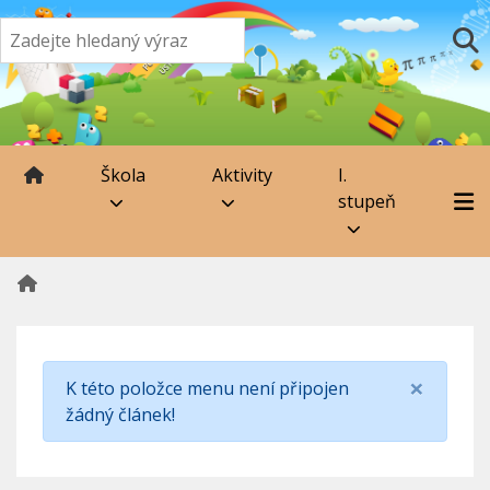
Škola
Aktivity
I.
stupeň
×
K této položce menu není připojen
žádný článek!