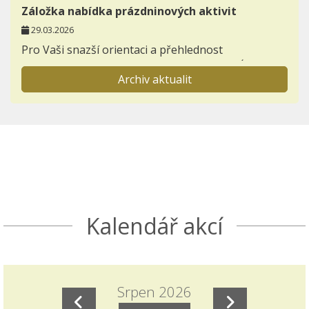
Záložka nabídka prázdninových aktivit
29.03.2026
Pro Vaši snazší orientaci a přehlednost
zakládáme novou záložku AKTIVITY - NABÍDKA
Archiv aktualit
PRÁZDNINOVÝCH AKTIVIT.
Informace pro prvňáčky a jejich rodiče
23.11.2025
Otevřeli jsme záložku BUDOUCÍ PRVNÍ TŘÍDY,
kterou postupně zaplníme důležitými
informacemi k nástupu dětí do 1. ročníků.
Seznamte se s akcemi den otevřených dveří a
Kalendář akcí
Škola nanečisto.
Termíny akcí aktuálně doplněných do ročního
plánu školy
Srpen 2026
15.11.2025