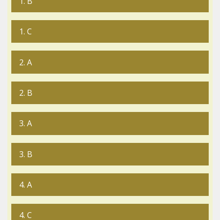
1. B
1. C
2. A
2. B
3. A
3. B
4. A
4. C