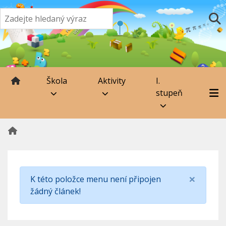
Škola
Aktivity
I.
stupeň
×
K této položce menu není připojen
žádný článek!