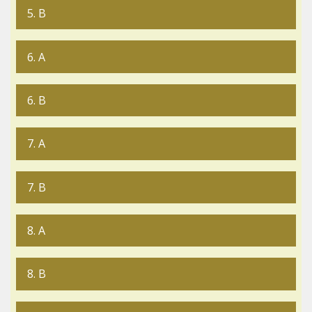
5. B
6. A
6. B
7. A
7. B
8. A
8. B