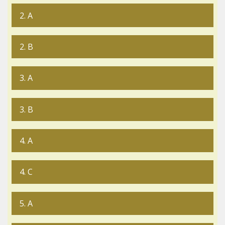
2. A
2. B
3. A
3. B
4. A
4. C
5. A