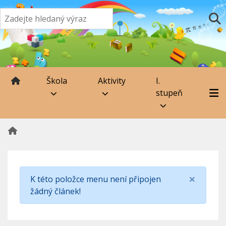
Škola
Aktivity
I.
stupeň
×
K této položce menu není připojen
žádný článek!