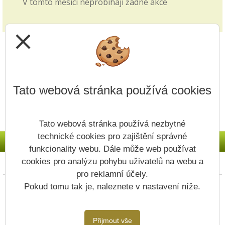
V tomto měsíci neprobíhají žádné akce
Zkrácené vyučování - volby
28.09.2025
close
v pátek 3.10. viz článek v blogu školy
Jak si vybrat střední školu?
14.09.2025
Tato webová stránka používá cookies
Video z produkce ČT edu je zveřejněno v záložce
přijímacích řízení v záložce 1. i 2. stupně.
Tato webová stránka používá nezbytné
Upřesnění v článku - Nový způsob plateb
technické cookies pro zajištění správné
11.09.2025
funkcionality webu. Dále může web používat
Na Vaše dotazy odpovídáme v článku v Blogu
cookies pro analýzu pohybu uživatelů na webu a
Prohlášení o přístupnosti
Mapa webu
Cookies
školy.
pro reklamní účely.
Copyright © 2022 - 2023 ZŠ Vodojem &
Pokud tomu tak je, naleznete v nastavení níže.
Plánovaná odstávka systému Bakaláři
Vitalex Group
- Tvorba školních webů
09.09.2025
Postaveno ve službě
VlastníŠkolníWeb.cz
Systém Bakaláři bude dočasně pozastaven v
Přijmout vše