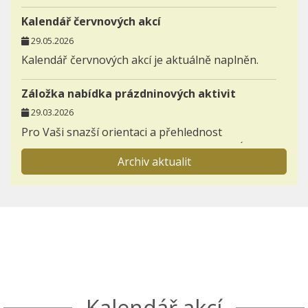
Kalendář červnových akcí
29.05.2026
Kalendář červnových akcí je aktuálně naplněn.
Záložka nabídka prázdninových aktivit
29.03.2026
Pro Vaši snazší orientaci a přehlednost
zakládáme novou záložku AKTIVITY - NABÍDKA
Archiv aktualit
PRÁZDNINOVÝCH AKTIVIT.
Informace pro prvňáčky a jejich rodiče
23.11.2025
Otevřeli jsme záložku BUDOUCÍ PRVNÍ TŘÍDY,
kterou postupně zaplníme důležitými
informacemi k nástupu dětí do 1. ročníků.
Seznamte se s akcemi den otevřených dveří a
Kalendář akcí