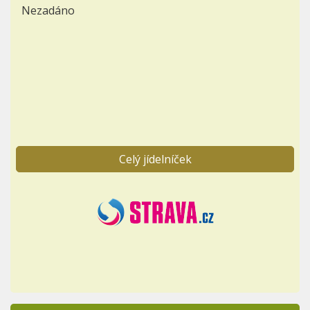
Nezadáno
Celý jídelníček