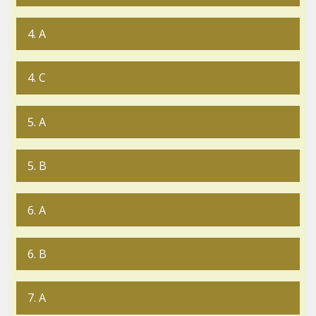
4. A
4. C
5. A
5. B
6. A
6. B
7. A