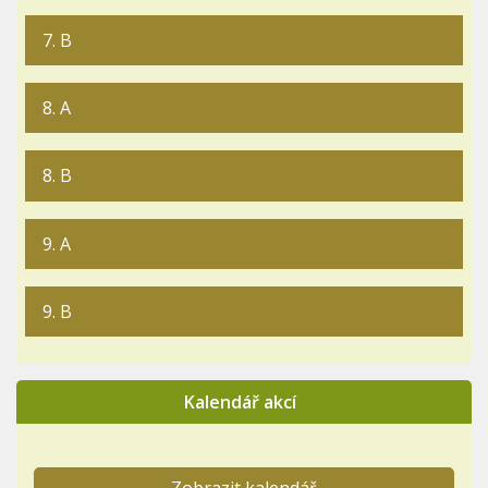
7. B
8. A
8. B
9. A
9. B
Kalendář akcí