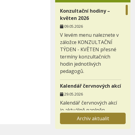
Konzultační hodiny –
květen 2026
09.05.2026
V levém menu naleznete v
záložce KONZULTAČNÍ
TÝDEN - KVĚTEN přesné
termíny konzultačních
hodin jednotlivých
pedagogů.
Kalendář červnových akcí
29.05.2026
Kalendář červnových akcí
je aktuálně naplněn.
Archiv aktualit
Záložka nabídka
prázdninových aktivit