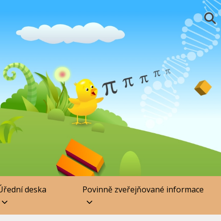
Úřední deska
Povinně zveřejňované informace