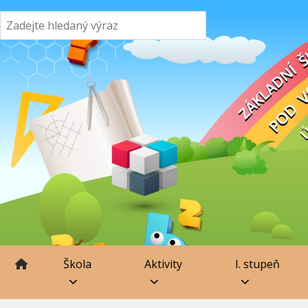
Škola
Aktivity
I. stupeň