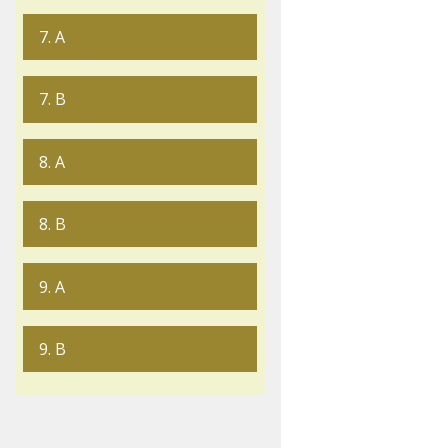
7. A
7. B
8. A
8. B
9. A
9. B