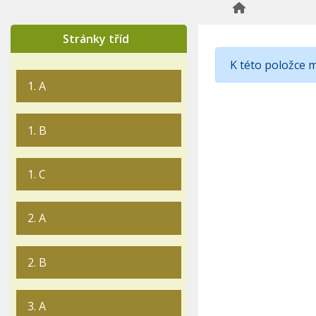
Stránky tříd
K této položce 
1. A
1. B
1. C
2. A
2. B
3. A