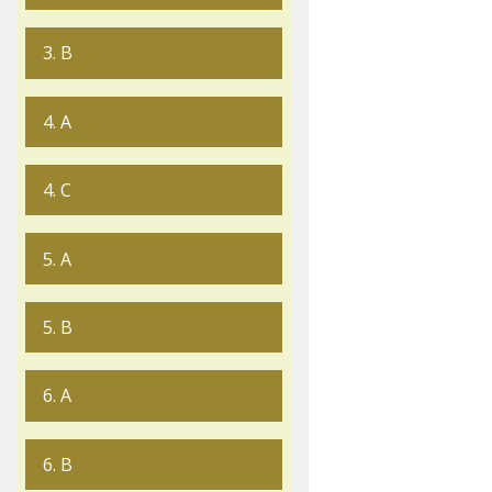
3. B
4. A
4. C
5. A
5. B
6. A
6. B