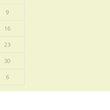
otevřených dveří a Škola
nanečisto.
9
Termíny akcí aktuálně
doplněných do ročního
16
plánu školy
15.11.2025
23
Naleznete v ročním plánu
školy a samostatném
příspěvku v blogu školy.
30
EVVO a ICT plány školy
6
06.10.2025
Zveřejněny na úřední
desce
Programový týden
v Sasku