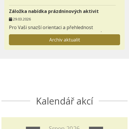
Záložka nabídka prázdninových aktivit
29.03.2026
Pro Vaši snazší orientaci a přehlednost
zakládáme novou záložku AKTIVITY - NABÍDKA
Archiv aktualit
PRÁZDNINOVÝCH AKTIVIT.
Informace pro prvňáčky a jejich rodiče
23.11.2025
Otevřeli jsme záložku BUDOUCÍ PRVNÍ TŘÍDY,
kterou postupně zaplníme důležitými
informacemi k nástupu dětí do 1. ročníků.
Seznamte se s akcemi den otevřených dveří a
Kalendář akcí
Škola nanečisto.
Termíny akcí aktuálně doplněných do ročního
plánu školy
Srpen 2026