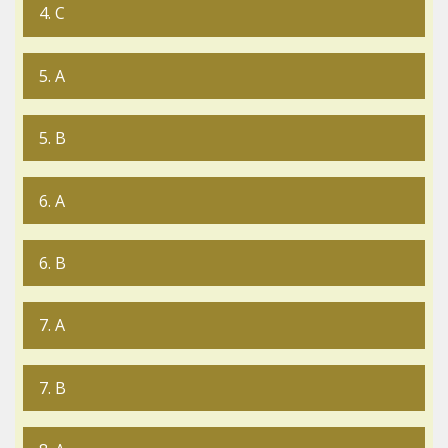
4. C
5. A
5. B
6. A
6. B
7. A
7. B