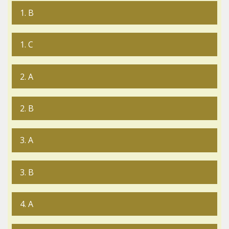
1. B
1. C
2. A
2. B
3. A
3. B
4. A