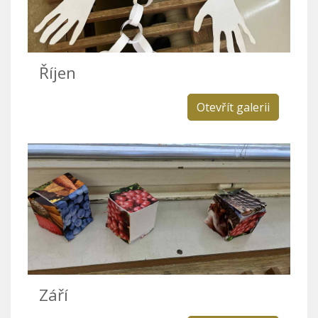
Říjen
Otevřít galerii
Září