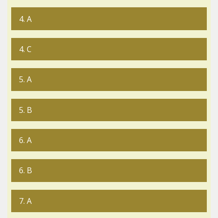
4. A
4. C
5. A
5. B
6. A
6. B
7. A