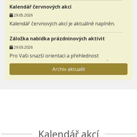
Kalendář červnových akcí
29.05.2026
Kalendář červnových akcí je aktuálně naplněn.
Záložka nabídka prázdninových aktivit
29.03.2026
Pro Vaši snazší orientaci a přehlednost
zakládáme novou záložku AKTIVITY - NABÍDKA
Archiv aktualit
PRÁZDNINOVÝCH AKTIVIT.
Informace pro prvňáčky a jejich rodiče
23.11.2025
Otevřeli jsme záložku BUDOUCÍ PRVNÍ TŘÍDY,
kterou postupně zaplníme důležitými
informacemi k nástupu dětí do 1. ročníků.
Seznamte se s akcemi den otevřených dveří a
Kalendář akcí
Škola nanečisto.