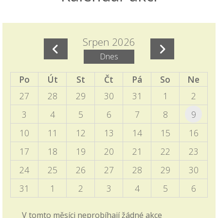
Termíny akcí aktuálně doplněných do ročního
plánu školy
Srpen 2026
15.11.2025
Dnes
Naleznete v ročním plánu školy a samostatném
příspěvku v blogu školy.
Po
Út
St
Čt
Pá
So
Ne
27
28
29
30
31
1
2
EVVO a ICT plány školy
06.10.2025
3
4
5
6
7
8
9
Zveřejněny na úřední desce
10
11
12
13
14
15
16
Programový týden v Sasku
17
18
19
20
21
22
23
04.10.2025
24
25
26
27
28
29
30
Informace pro vyjíždějící děti zveřejněny v blogu
školy i v záložce 2. stupně - Programový týden v
31
1
2
3
4
5
6
Sasku.
V tomto měsíci neprobíhají žádné akce