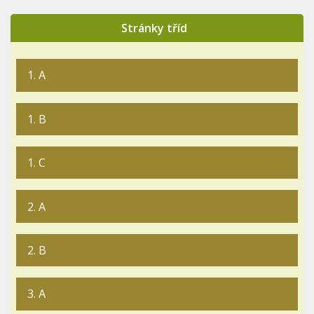
Stránky tříd
1. A
1. B
1. C
2. A
2. B
3. A