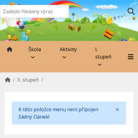
Škola
Aktivity
I.
stupeň
II. stupeň
×
K této položce menu není připojen
žádný článek!