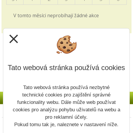
Sasku.
V tomto měsíci neprobíhají žádné akce
Zkrácené vyučování - volby
28.09.2025
close
v pátek 3.10. viz článek v blogu školy
Jak si vybrat střední školu?
14.09.2025
Tato webová stránka používá cookies
Video z produkce ČT edu je zveřejněno v záložce
přijímacích řízení v záložce 1. i 2. stupně.
Tato webová stránka používá nezbytné
Upřesnění v článku - Nový způsob plateb
technické cookies pro zajištění správné
11.09.2025
funkcionality webu. Dále může web používat
Na Vaše dotazy odpovídáme v článku v Blogu
cookies pro analýzu pohybu uživatelů na webu a
Prohlášení o přístupnosti
Mapa webu
Cookies
školy.
pro reklamní účely.
Copyright © 2022 - 2023 ZŠ Vodojem &
Pokud tomu tak je, naleznete v nastavení níže.
Plánovaná odstávka systému Bakaláři
Vitalex Group
- Tvorba školních webů