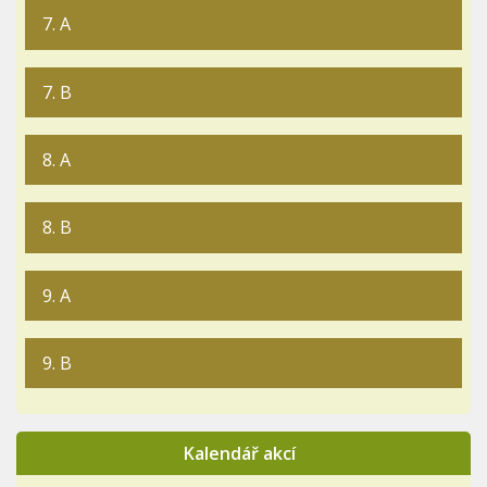
7. A
7. B
8. A
8. B
9. A
9. B
Kalendář akcí