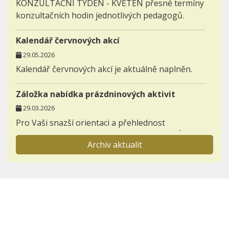
KONZULTAČNÍ TÝDEN - KVĚTEN přesné termíny
konzultačních hodin jednotlivých pedagogů.
Kalendář červnových akcí
29.05.2026
Kalendář červnových akcí je aktuálně naplněn.
Záložka nabídka prázdninových aktivit
29.03.2026
Pro Vaši snazší orientaci a přehlednost
zakládáme novou záložku AKTIVITY - NABÍDKA
Archiv aktualit
PRÁZDNINOVÝCH AKTIVIT.
Informace pro prvňáčky a jejich rodiče
23.11.2025
Otevřeli jsme záložku BUDOUCÍ PRVNÍ TŘÍDY,
kterou postupně zaplníme důležitými
informacemi k nástupu dětí do 1. ročníků.