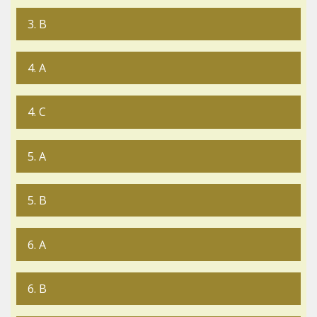
3. B
4. A
4. C
5. A
5. B
6. A
6. B