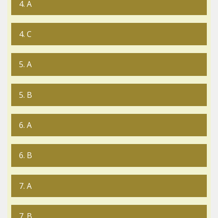
4. A
4. C
5. A
5. B
6. A
6. B
7. A
7. B