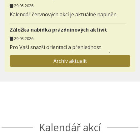
29.05.2026
Kalendář červnových akcí je aktuálně naplněn.
Záložka nabídka prázdninových aktivit
29.03.2026
Pro Vaši snazší orientaci a přehlednost
zakládáme novou záložku AKTIVITY - NABÍDKA
Archiv aktualit
PRÁZDNINOVÝCH AKTIVIT.
Informace pro prvňáčky a jejich rodiče
23.11.2025
Otevřeli jsme záložku BUDOUCÍ PRVNÍ TŘÍDY,
kterou postupně zaplníme důležitými
informacemi k nástupu dětí do 1. ročníků.
Seznamte se s akcemi den otevřených dveří a
Kalendář akcí
Škola nanečisto.