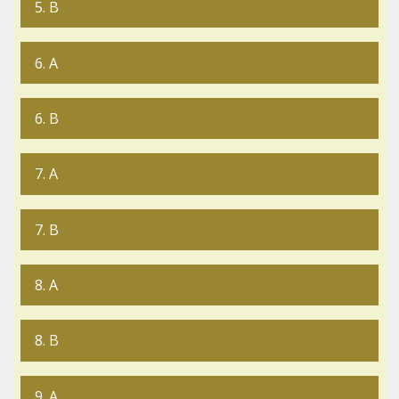
5. B
6. A
6. B
7. A
7. B
8. A
8. B
9. A