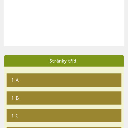
Stránky tříd
1. A
1. B
1. C