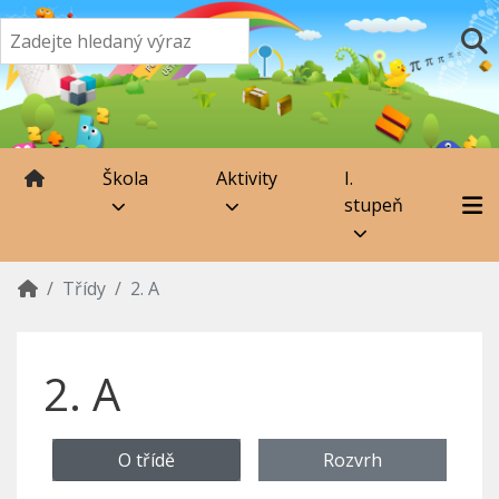
Škola
Aktivity
I.
stupeň
Třídy
2. A
2. A
O třídě
Rozvrh