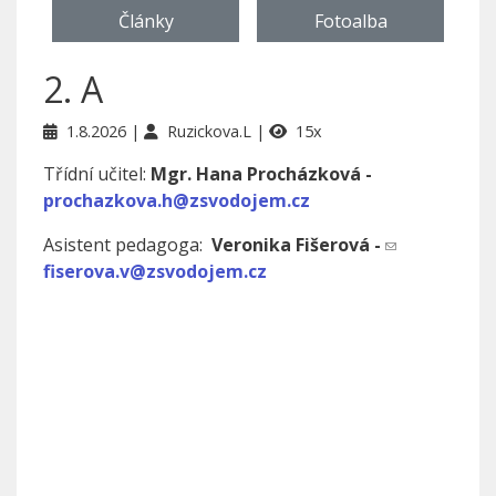
Články
Fotoalba
2. A
1.8.2026
Ruzickova.L
15x
Třídní učitel:
Mgr. Hana Procházková -
prochazkova.h@zsvodojem.cz
Asistent pedagoga:
Veronika Fišerová -
fiserova.v@zsvodojem.cz