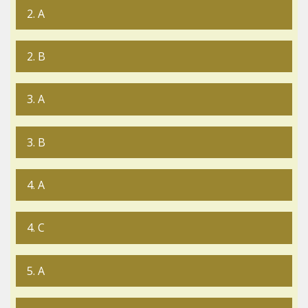
2. A
2. B
3. A
3. B
4. A
4. C
5. A