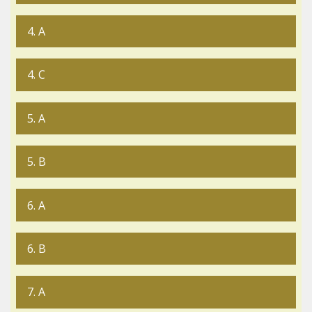
4. A
4. C
5. A
5. B
6. A
6. B
7. A