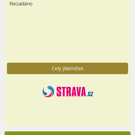
Nezadáno
Celý jídelníček