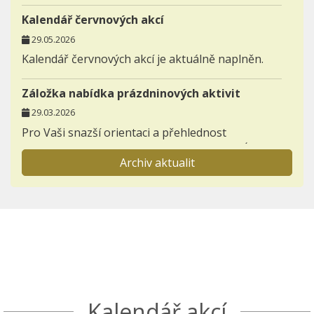
Kalendář červnových akcí
29.05.2026
Kalendář červnových akcí je aktuálně naplněn.
Záložka nabídka prázdninových aktivit
29.03.2026
Pro Vaši snazší orientaci a přehlednost
zakládáme novou záložku AKTIVITY - NABÍDKA
Archiv aktualit
PRÁZDNINOVÝCH AKTIVIT.
Informace pro prvňáčky a jejich rodiče
23.11.2025
Otevřeli jsme záložku BUDOUCÍ PRVNÍ TŘÍDY,
kterou postupně zaplníme důležitými
informacemi k nástupu dětí do 1. ročníků.
Seznamte se s akcemi den otevřených dveří a
Kalendář akcí