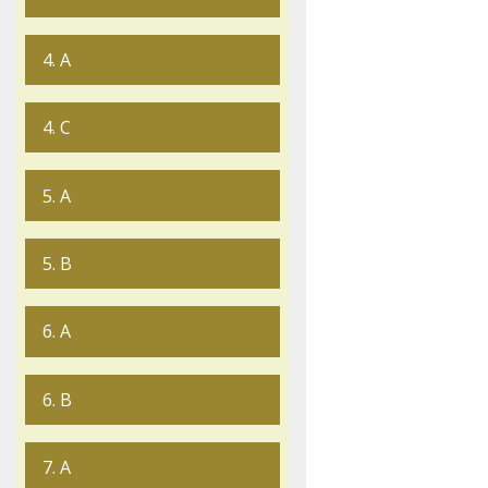
4. A
4. C
5. A
5. B
6. A
6. B
7. A