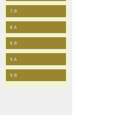
7. B
8. A
8. B
9. A
9. B