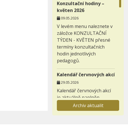
Konzultační hodiny –
květen 2026
09.05.2026
V levém menu naleznete v
záložce KONZULTAČNÍ
TÝDEN - KVĚTEN přesné
termíny konzultačních
hodin jednotlivých
pedagogů.
Kalendář červnových akcí
29.05.2026
Kalendář červnových akcí
je aktuálně naplněn.
Archiv aktualit
Záložka nabídka
prázdninových aktivit
29.03.2026