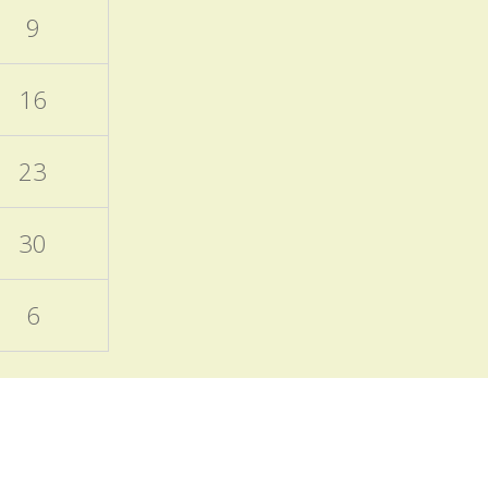
nanečisto.
9
Termíny akcí aktuálně
doplněných do ročního
16
plánu školy
15.11.2025
23
Naleznete v ročním plánu
školy a samostatném
příspěvku v blogu školy.
30
EVVO a ICT plány školy
6
06.10.2025
Zveřejněny na úřední
desce
Programový týden
v Sasku
04.10.2025