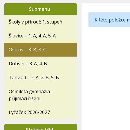
Submenu
K této položce 
Školy v přírodě 1. stupeň
Šlovice – 1. A, 4. A, 5. A
Ostrov – 3. B, 3. C
Dobšín – 3. A, 4. B
Tanvald – 2. A, 2. B, 5. B
Osmiletá gymnázia –
přijímací řízení
Lyžáček 2026/2027
Stránky tříd