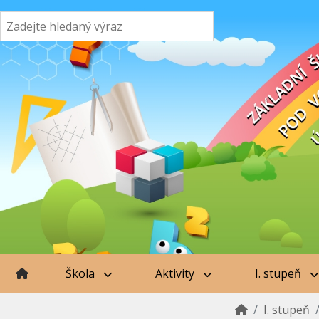
Škola
Aktivity
I. stupeň
I. stupeň