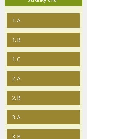
1. A
1. B
1. C
2. A
2. B
3. A
3. B