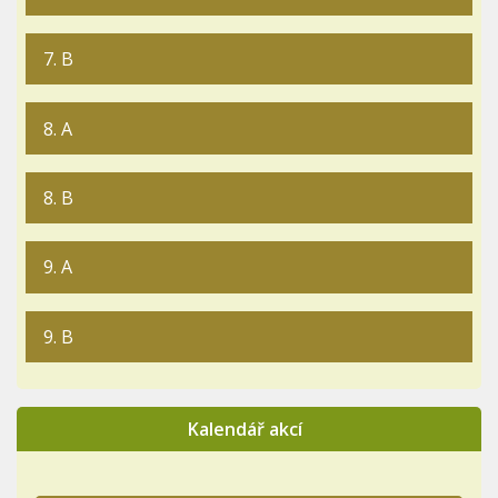
7. B
8. A
8. B
9. A
9. B
Kalendář akcí