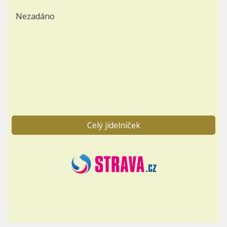
Nezadáno
Celý jídelníček