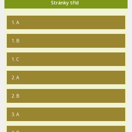
Stránky tříd
1. A
1. B
1. C
2. A
2. B
3. A