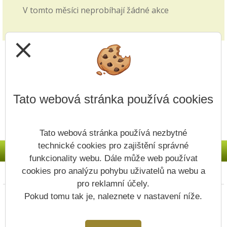
V tomto měsíci neprobíhají žádné akce
Zkrácené vyučování - volby
28.09.2025
close
v pátek 3.10. viz článek v blogu školy
Jak si vybrat střední školu?
14.09.2025
Tato webová stránka používá cookies
Video z produkce ČT edu je zveřejněno v záložce
přijímacích řízení v záložce 1. i 2. stupně.
Tato webová stránka používá nezbytné
Upřesnění v článku - Nový způsob plateb
technické cookies pro zajištění správné
11.09.2025
funkcionality webu. Dále může web používat
Na Vaše dotazy odpovídáme v článku v Blogu
cookies pro analýzu pohybu uživatelů na webu a
Prohlášení o přístupnosti
Mapa webu
Cookies
školy.
pro reklamní účely.
Copyright © 2022 - 2023 ZŠ Vodojem &
Pokud tomu tak je, naleznete v nastavení níže.
Plánovaná odstávka systému Bakaláři
Vitalex Group
- Tvorba školních webů
09.09.2025
Postaveno ve službě
VlastníŠkolníWeb.cz