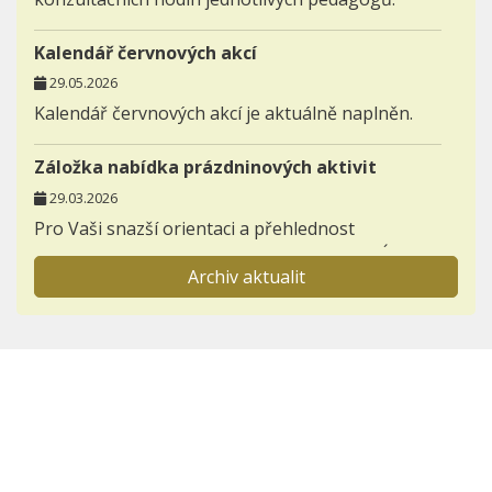
Kalendář červnových akcí
29.05.2026
Kalendář červnových akcí je aktuálně naplněn.
Záložka nabídka prázdninových aktivit
29.03.2026
Pro Vaši snazší orientaci a přehlednost
zakládáme novou záložku AKTIVITY - NABÍDKA
Archiv aktualit
PRÁZDNINOVÝCH AKTIVIT.
Informace pro prvňáčky a jejich rodiče
23.11.2025
Otevřeli jsme záložku BUDOUCÍ PRVNÍ TŘÍDY,
kterou postupně zaplníme důležitými
informacemi k nástupu dětí do 1. ročníků.