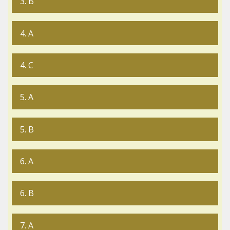
3. B
4. A
4. C
5. A
5. B
6. A
6. B
7. A