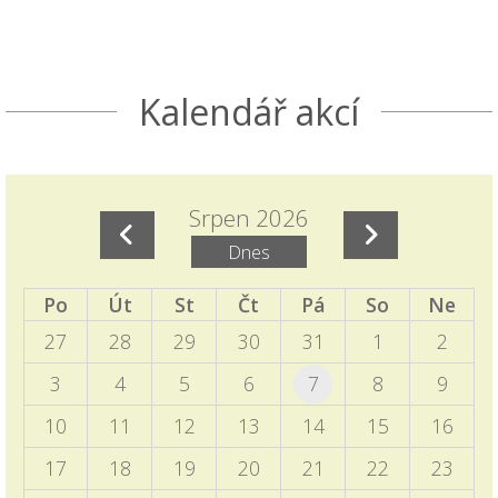
kterou postupně zaplníme důležitými
informacemi k nástupu dětí do 1. ročníků.
Seznamte se s akcemi den otevřených dveří a
Kalendář akcí
Škola nanečisto.
Termíny akcí aktuálně doplněných do ročního
plánu školy
Srpen 2026
15.11.2025
Dnes
Naleznete v ročním plánu školy a samostatném
příspěvku v blogu školy.
Po
Út
St
Čt
Pá
So
Ne
27
28
29
30
31
1
2
EVVO a ICT plány školy
06.10.2025
3
4
5
6
7
8
9
Zveřejněny na úřední desce
10
11
12
13
14
15
16
Programový týden v Sasku
17
18
19
20
21
22
23
04.10.2025