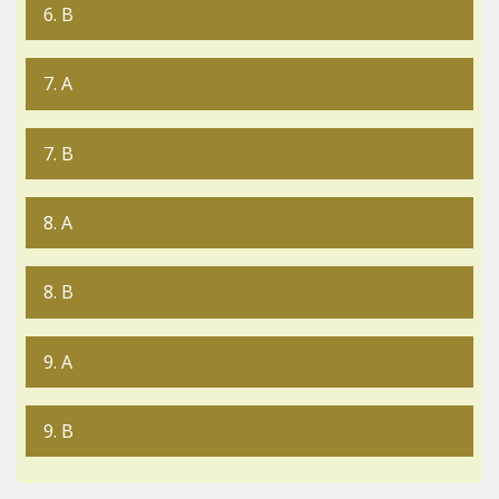
6. B
7. A
7. B
8. A
8. B
9. A
9. B