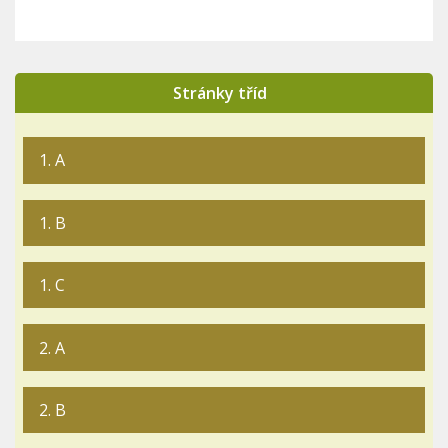
Stránky tříd
1. A
1. B
1. C
2. A
2. B