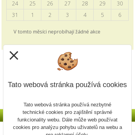
24
25
26
27
28
29
30
Informace pro vyjíždějící děti zveřejněny v blogu
školy i v záložce 2. stupně - Programový týden v
31
1
2
3
4
5
6
Sasku.
V tomto měsíci neprobíhají žádné akce
Zkrácené vyučování - volby
28.09.2025
close
v pátek 3.10. viz článek v blogu školy
Jak si vybrat střední školu?
14.09.2025
Tato webová stránka používá cookies
Video z produkce ČT edu je zveřejněno v záložce
přijímacích řízení v záložce 1. i 2. stupně.
Tato webová stránka používá nezbytné
Upřesnění v článku - Nový způsob plateb
technické cookies pro zajištění správné
11.09.2025
funkcionality webu. Dále může web používat
Na Vaše dotazy odpovídáme v článku v Blogu
cookies pro analýzu pohybu uživatelů na webu a
Prohlášení o přístupnosti
Mapa webu
Cookies
školy.
pro reklamní účely.