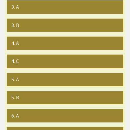
3. A
3. B
4. A
4. C
5. A
5. B
6. A