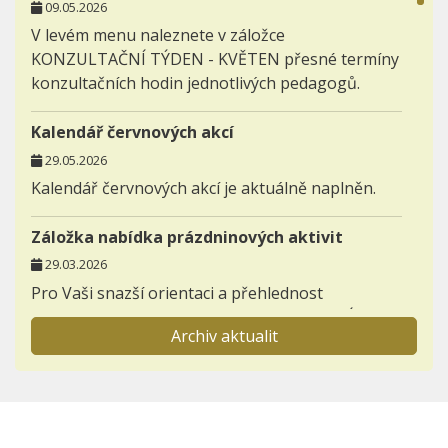
09.05.2026
V levém menu naleznete v záložce
KONZULTAČNÍ TÝDEN - KVĚTEN přesné termíny
konzultačních hodin jednotlivých pedagogů.
Kalendář červnových akcí
29.05.2026
Kalendář červnových akcí je aktuálně naplněn.
Záložka nabídka prázdninových aktivit
29.03.2026
Pro Vaši snazší orientaci a přehlednost
zakládáme novou záložku AKTIVITY - NABÍDKA
Archiv aktualit
PRÁZDNINOVÝCH AKTIVIT.
Informace pro prvňáčky a jejich rodiče
23.11.2025
Otevřeli jsme záložku BUDOUCÍ PRVNÍ TŘÍDY,