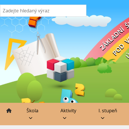
Škola
Aktivity
I. stupeň