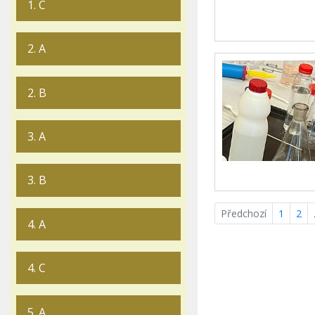
1. C
2. A
2. B
3. A
3. B
Předchozí
1
2
4. A
4. C
5. A