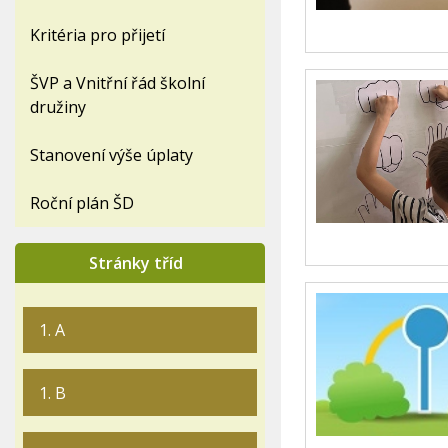
Kritéria pro přijetí
ŠVP a Vnitřní řád školní
družiny
Stanovení výše úplaty
Roční plán ŠD
Stránky tříd
1. A
1. B