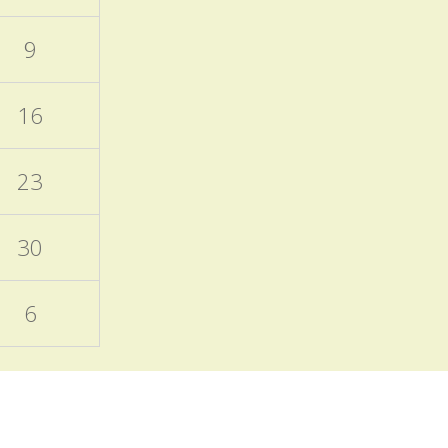
otevřených dveří a Škola
nanečisto.
9
Termíny akcí aktuálně
doplněných do ročního
16
plánu školy
15.11.2025
23
Naleznete v ročním plánu
školy a samostatném
příspěvku v blogu školy.
30
EVVO a ICT plány školy
6
06.10.2025
Zveřejněny na úřední
desce
Programový týden
v Sasku