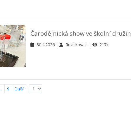
Čarodějnická show ve školní druži
30.4.2026
Ruzickova.L
217x
...
9
Další