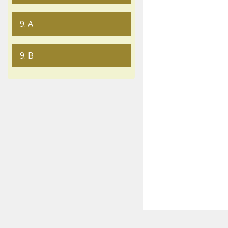
9. A
9. B