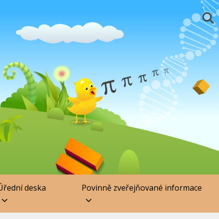
Úřední deska
Povinně zveřejňované informace