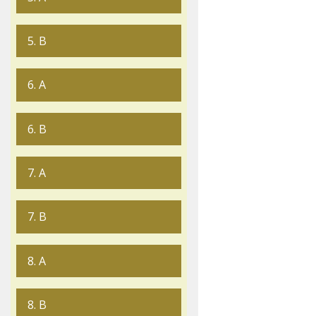
5. B
6. A
6. B
7. A
7. B
8. A
8. B