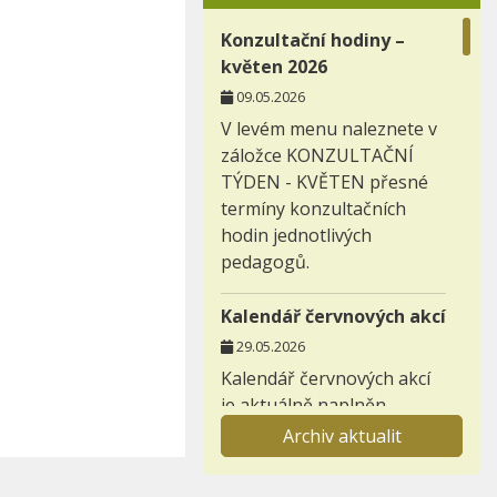
Konzultační hodiny –
květen 2026
09.05.2026
V levém menu naleznete v
záložce KONZULTAČNÍ
TÝDEN - KVĚTEN přesné
termíny konzultačních
hodin jednotlivých
pedagogů.
Kalendář červnových akcí
29.05.2026
Kalendář červnových akcí
je aktuálně naplněn.
Archiv aktualit
Záložka nabídka
prázdninových aktivit