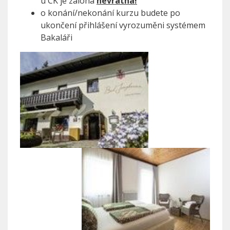
u CK je záloha
nevratná!
o konání/nekonání kurzu budete po
ukončení přihlášení vyrozuměni systémem
Bakaláři