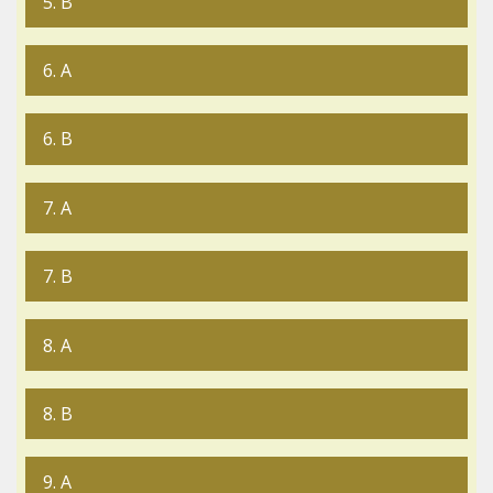
5. B
6. A
6. B
7. A
7. B
8. A
8. B
9. A