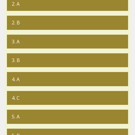
2. A
2. B
3. A
3. B
4. A
4. C
5. A