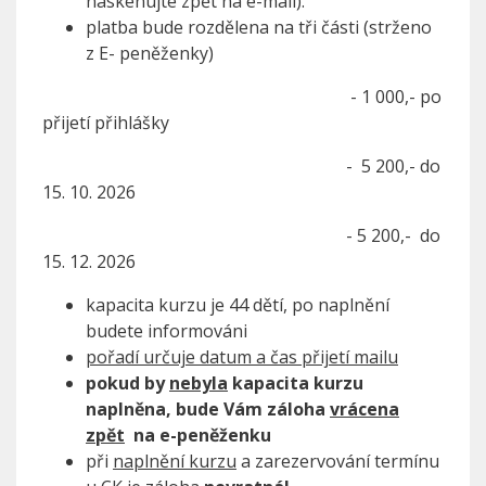
naskenujte zpět na e-mail).
platba bude rozdělena na tři části (strženo
z E- peněženky)
- 1 000,- po
přijetí přihlášky
- 5 200,- do
15. 10. 2026
- 5 200,- do
15. 12. 2026
kapacita kurzu je 44 dětí, po naplnění
budete informováni
pořadí určuje datum a čas přijetí mailu
pokud by
nebyla
kapacita kurzu
naplněna, bude Vám záloha
vrácena
zpět
na e-peněženku
při
naplnění kurzu
a zarezervování termínu