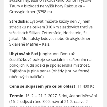
svazích největšího rakouského pohoří Vysoké
Taury v blízkosti nejvyšší hory Rakouska –
Grossglockner (3798 m).
Střediska:
Lyžovat můžete každý den v jiném
středisku na celkem 310 km sjezdových tratí ve
střediscích Sillian, Zettersfeld, Hochstein, St.
Jakob, Mölltalský ledovec nebo Großglockner
Skiareně Matrei – Kals.
Ubytování:
Bad Jungbrunn: Dvou až
šestilůžkové pokoje se sociálním zařízením na
pokojích. K dispozici je společenská místnost.
Zajištěna je plná penze (obědy jsou ve formě
obědových balíčků).
Cena se skipasem pro celou oblast:
11 400 Kč
Termín:
16. 2. – 21. 2. 2027, 5 dní, 4denní lyžování
(16. 2. odjezd ráno 8:00, návrat 21. 2. cca ve 2