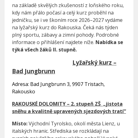
na základě skvělých zkušeností z loňského roku,
kdy nám přálo počasí a celý kurz proběhl na
jedničku, se i ve škoním roce 2026–2027 vydáme
na lyžařský kurz do Rakouska. Čeká nás týden
plný sportu, zábavy a zimní pohody. Podrobné
informace o přihlášení najdete níže.
Nabídka se
týká všech žáků lI. stupně.
Lyžařský kurz –
Bad Jungbrunn
Adresa:
Bad Jungbrunn 3, 9907 Tristach,
Rakousko
RAKOUSKÉ DOLOMITY – 2.
stupe
ň
ZŠ „jistota
sněhu a kvalitně upravených sjezdových tratí“
Místo:
Východní Tyrolsko, okolí města Lienz, u
italských hranic. Střediska se rozkládají na