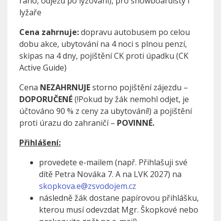
ráno, odjezd po lyžování), pro snowboardisty i
lyžaře
Cena zahrnuje:
dopravu autobusem po celou
dobu akce, ubytování na 4 noci s plnou penzí,
skipas na 4 dny, pojištění CK proti úpadku (CK
Active Guide)
Cena
NEZAHRNUJE
storno pojištění zájezdu –
DOPORUČENÉ
(!Pokud by žák nemohl odjet, je
účtováno 90 % z ceny za ubytování!) a pojištění
proti úrazu do zahraničí –
POVINNÉ.
Přihlášení:
provedete e-mailem (např. Přihlašuji své
dítě Petra Nováka 7. A na LVK 2027) na
skopkova.e@zsvodojem.cz
následně žák dostane papírovou přihlášku,
kterou musí odevzdat Mgr. Škopkové nebo