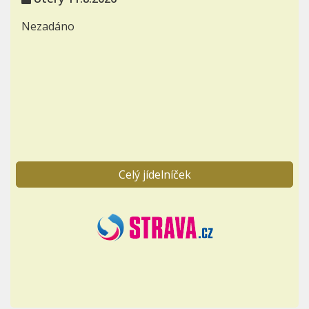
Nezadáno
Celý jídelníček