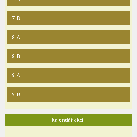
7. B
8. A
8. B
9. A
9. B
Kalendář akcí