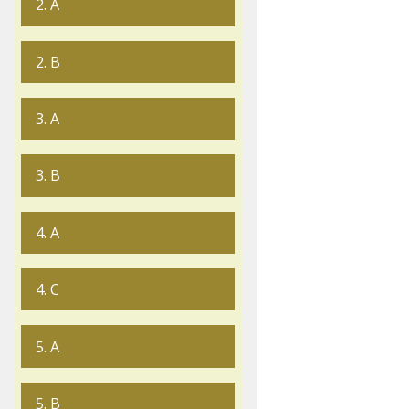
2. A
2. B
3. A
3. B
4. A
4. C
5. A
5. B