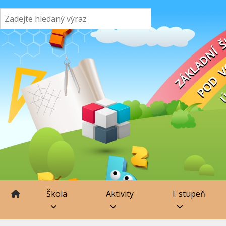
Škola
Aktivity
I. stupeň