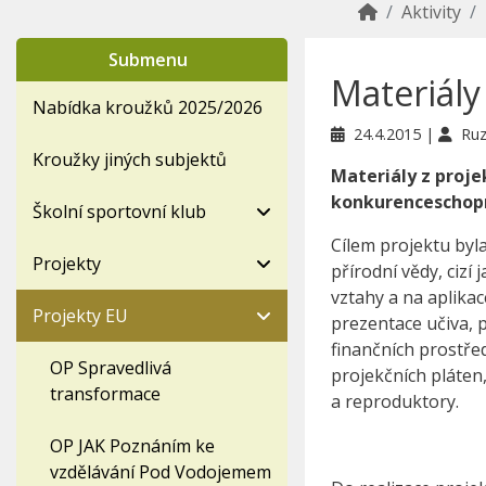
Aktivity
Submenu
Materiály
Nabídka kroužků 2025/2026
24.4.2015
Ruz
Kroužky jiných subjektů
Materiály z proje
konkurenceschop
Školní sportovní klub
Cílem projektu byl
Projekty
přírodní vědy, cizí
vztahy a na aplikac
Projekty EU
prezentace učiva, p
finančních prostře
OP Spravedlivá
projekčních pláten,
transformace
a reproduktory.
OP JAK Poznáním ke
vzdělávání Pod Vodojemem