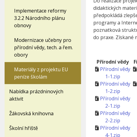
Do realizace proje
didaktických materi
Implementace reformy
předpokládá zlepše
3.2.2 Národního plánu
programy a Intern
obnovy
poznatková struktu
do praxe. Získané m
Modernizace učebny pro
přírodní vědy, tech. a řem.
obory
Přírodní vědy
F
Přírodní vědy
Materiály z projektu EU
1-1.zip
peníze školám
Přírodní vědy
1-2.zip
Nabídka prázdninových
Přírodní vědy
aktivit
2-1.zip
Přírodní vědy
Žákovská knihovna
2-2.zip
Přírodní vědy
Školní hřiště
4-1.zip