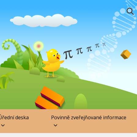
Úřední deska
Povinně zveřejňované informace