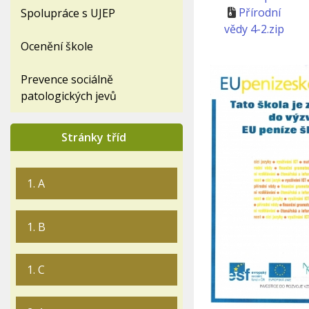
Přírodní
Spolupráce s UJEP
vědy 4-2.zip
Ocenění škole
Prevence sociálně
patologických jevů
Stránky tříd
1. A
1. B
1. C