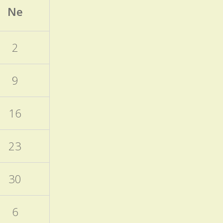
otevřených dveří a Škola
Ne
nanečisto.
Termíny akcí aktuálně
2
doplněných do ročního
plánu školy
15.11.2025
9
Naleznete v ročním plánu
školy a samostatném
16
příspěvku v blogu školy.
EVVO a ICT plány školy
23
06.10.2025
Zveřejněny na úřední
30
desce
Programový týden
6
v Sasku