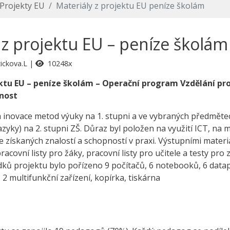
Projekty EU
Materiály z projektu EU peníze školám
 z projektu EU – peníze školám
ickova.L
10248x
ktu EU – peníze školám – Operační program Vzdělání pr
nost
a inovace metod výuky na 1. stupni a ve vybraných předměte
 jazyky) na 2. stupni ZŠ. Důraz byl položen na využití ICT, n
e získaných znalostí a schopností v praxi. Výstupními mater
racovní listy pro žáky, pracovní listy pro učitele a testy pro
dků projektu bylo pořízeno 9 počítačů, 6 notebooků, 6 datap
 2 multifunkční zařízení, kopírka, tiskárna