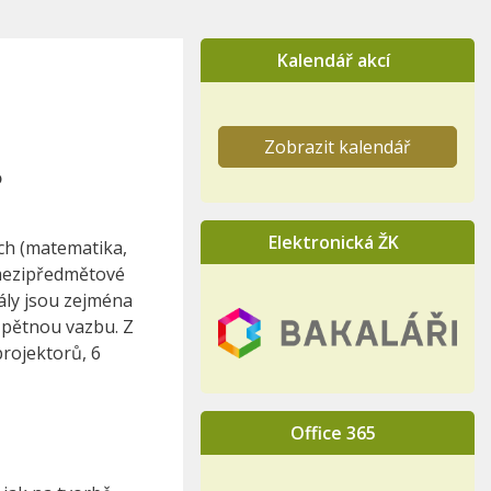
Kalendář akcí
Zobrazit kalendář
o
Elektronická ŽK
ch (matematika,
a mezipředmětové
iály jsou zejména
 zpětnou vazbu. Z
rojektorů, 6
Office 365