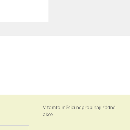
29.03.2026
Pro Vaši snazší orientaci a
přehlednost zakládáme
novou záložku AKTIVITY -
NABÍDKA
PRÁZDNINOVÝCH
AKTIVIT.
Informace pro prvňáčky
a jejich rodiče
23.11.2025
Otevřeli jsme záložku
BUDOUCÍ PRVNÍ TŘÍDY,
kterou postupně zaplníme
důležitými informacemi k
V tomto měsíci neprobíhají žádné
nástupu dětí do 1. ročníků.
akce
Seznamte se s akcemi den