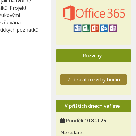
 jak na tvorbě
íků. Projekt
výukovými
pevňována
etických poznatků
Rozvrhy
Zobrazit rozvrhy hodin
V příštích dnech vaříme
Pondělí 10.8.2026
Nezadáno