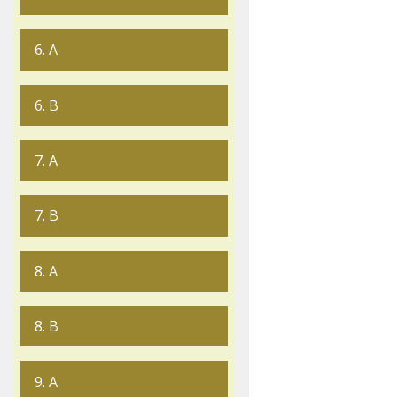
6. A
6. B
7. A
7. B
8. A
8. B
9. A