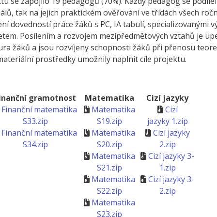
ktu se zapojilo 19 pedagogů (70%). Každý pedagog se podílel
álů, tak na jejich praktickém ověřování ve třídách všech ročn
ní dovedností práce žáků s PC, IA tabulí, specializovanými 
etem. Posílením a rozvojem mezipředmětových vztahů je u
ra žáků a jsou rozvíjeny schopnosti žáků při přenosu teor
ateriální prostředky umožnily naplnit cíle projektu.
inanční gramotnost
Matematika
Cizí jazyky
Finanční matematika
Matematika
Cizí
S33.zip
S19.zip
jazyky 1.zip
Finanční matematika
Matematika
Cizí jazyky
S34.zip
S20.zip
2.zip
Matematika
Cizí jazyky 3-
S21.zip
1.zip
Matematika
Cizí jazyky 3-
S22.zip
2.zip
Matematika
S23.zip