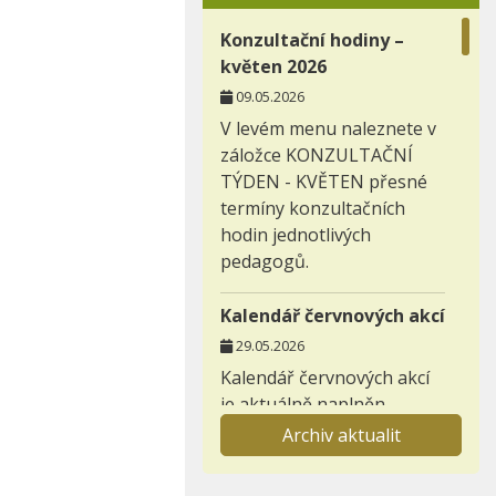
Konzultační hodiny –
květen 2026
09.05.2026
V levém menu naleznete v
záložce KONZULTAČNÍ
TÝDEN - KVĚTEN přesné
termíny konzultačních
hodin jednotlivých
pedagogů.
Kalendář červnových akcí
29.05.2026
Kalendář červnových akcí
je aktuálně naplněn.
Archiv aktualit
Záložka nabídka
prázdninových aktivit