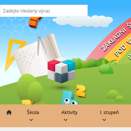
Škola
Aktivity
I. stupeň