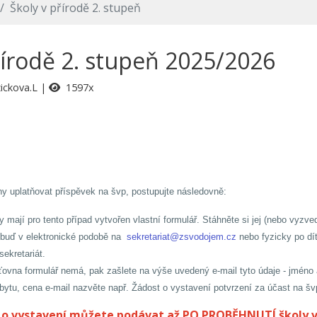
Školy v přírodě 2. stupeň
řírodě 2. stupeň 2025/2026
ickova.L
1597x
ny uplatňovat příspěvek na švp, postupujte následovně:
y mají pro tento případ vytvořen vlastní formulář. Stáhněte si jej (nebo vyzv
 buď v elektronické podobě na
sekretariat@zsvodojem.cz
nebo fyzicky po dítě
sekretariát.
ovna formulář nemá, pak zašlete na výše uvedený e-mail tyto údaje - jméno a 
ytu, cena e-mail nazvěte např. Žádost o vystavení potvrzení za účast na šv
t o vystavení můžete podávat až PO PROBĚHNUTÍ školy v 