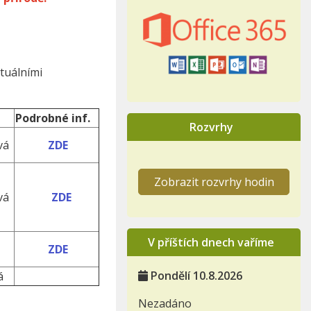
ktuálními
Podrobné inf.
Rozvrhy
vá
ZDE
Zobrazit rozvrhy hodin
vá
ZDE
V příštích dnech vaříme
ZDE
Pondělí 10.8.2026
á
Nezadáno