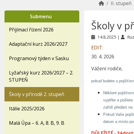
II. stupeň
Submenu
Školy v p
Přijímací řízení 2026
14.8.2025
Ruz
Adaptační kurz 2026/2027
EDIT:
30. 4. 2026
Programový týden v Sasku
Vážení rodiče,
Lyžařský kurz 2026/2027 – 2.
STUPEŇ
pokud budete u pojišťov
Některé pojišťovn
Školy v přírodě 2. stupeň
vyplňte a pošlete
zařídí předání na 
Itálie 2025/2026
Pokud Vaše pojišť
datum a místo pob
Malá Úpa – 6. A, 8. B, 9. B
DŮLEŽITÉ - žádos