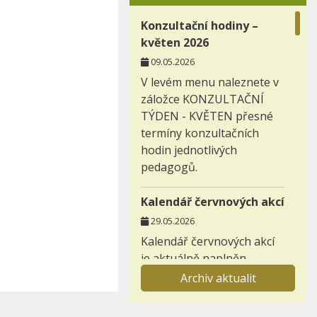
Konzultační hodiny –
květen 2026
09.05.2026
V levém menu naleznete v
záložce KONZULTAČNÍ
TÝDEN - KVĚTEN přesné
termíny konzultačních
hodin jednotlivých
pedagogů.
Kalendář červnových akcí
29.05.2026
Kalendář červnových akcí
je aktuálně naplněn.
Archiv aktualit
Záložka nabídka
prázdninových aktivit