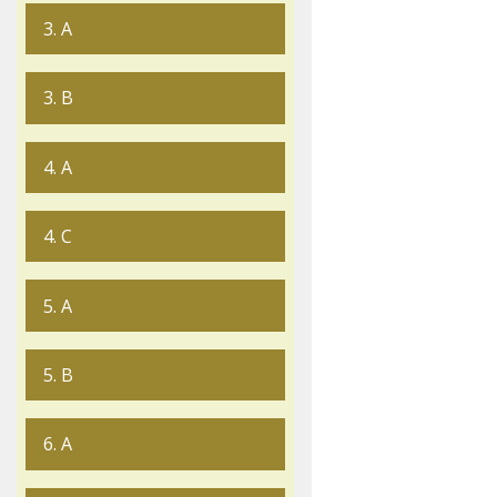
3. A
3. B
4. A
4. C
5. A
5. B
6. A