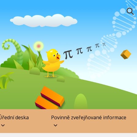
Úřední deska
Povinně zveřejňované informace