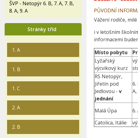
ŠVP - Netopýr 6. B, 7. A, 7. B,
PŮVODNÍ INFORM
8. A, 9. A
Vážení rodiče, milé
Stránky tříd
i v letošním školní
informacemi budem
1. A
Místo pobytu
Pr
Lyžařský
vý
výcvikový kurz
st
1. B
RS Netopýr,
Jiřetín pod
6. 
1. C
Jedlovou -
v
A,
jednání
2. A
Malá Úpa
6. 
Catolica, Itálie
vý
2. B