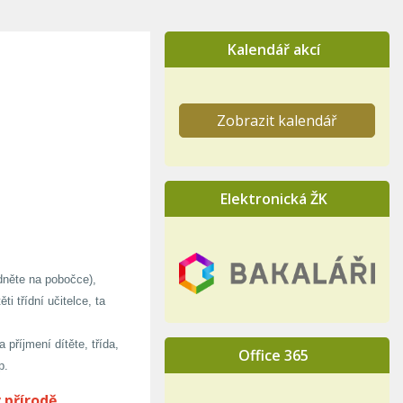
Kalendář akcí
Zobrazit kalendář
Elektronická ŽK
edněte na pobočce),
ti třídní učitelce, ta
příjmení dítěte, třída,
Office 365
p.
přírodě.