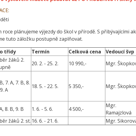
ACE:
 děti
m roce plánujeme výjezdy do škol v přírodě. S přibývajícími a
e tuto záložku postupně zaplňovat.
o třídy
Termín
Celková cena
Vedoucí švp
běr žáků 2.
20. 2. - 25. 2.
10 990,-
Mgr. Škopko
upně
B, 7. A, 7. B, 8.
18. 5. - 22. 5.
5 350,-
Mgr. Škopko
 9. A
Mgr.
A, 8. B, 9. B
1. 6. - 5. 6.
4 500,-
Ramajzlová
běr žáků 2. st.
16. 6. - 21. 6.
Mgr. Sikorov