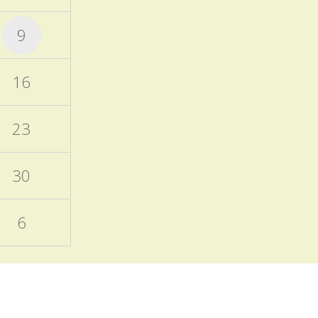
otevřených dveří a Škola
nanečisto.
9
Termíny akcí aktuálně
doplněných do ročního
16
plánu školy
15.11.2025
23
Naleznete v ročním plánu
školy a samostatném
příspěvku v blogu školy.
30
EVVO a ICT plány školy
6
06.10.2025
Zveřejněny na úřední
desce
Programový týden
v Sasku