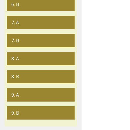
6. B
7. A
7. B
8. A
8. B
9. A
9. B