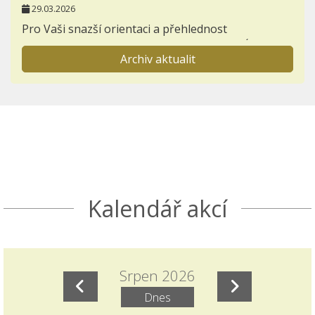
29.03.2026
Pro Vaši snazší orientaci a přehlednost
zakládáme novou záložku AKTIVITY - NABÍDKA
Archiv aktualit
PRÁZDNINOVÝCH AKTIVIT.
Informace pro prvňáčky a jejich rodiče
23.11.2025
Otevřeli jsme záložku BUDOUCÍ PRVNÍ TŘÍDY,
kterou postupně zaplníme důležitými
informacemi k nástupu dětí do 1. ročníků.
Seznamte se s akcemi den otevřených dveří a
Kalendář akcí
Škola nanečisto.
Termíny akcí aktuálně doplněných do ročního
plánu školy
Srpen 2026
15.11.2025
Dnes
Naleznete v ročním plánu školy a samostatném