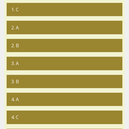
1. C
2. A
2. B
3. A
3. B
4. A
4. C