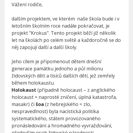
Vážení rodiče,
dalším projektem, ve kterém naše škola bude i v
letošním školním roce nadále pokračovat, je
projekt "Krokus". Tento projekt běží již několik
let na školách po celém světě a každoročně se do
něj zapojují další a další školy.
Jeho cílem je připomenout dětem dnešní
generace památku jednoho a půl milionu
židovských dětí a tisíců dalších dětí, jež zemřely
během holokaustu.
Holokaust
(případně holocaust – z anglického
holocaust = naprosté zničení, úplná katastrofa,
masakr) či
šoa
(z hebrejského = zlo,
nespravedlnost) byla nacistická politika
systematického, státem provozovaného
pronásledování a hromadného vyvražďování,
především osob židovské národnosti.