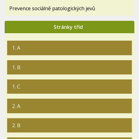
Prevence sociálně patologických jevů
Stránky tříd
1. A
1. B
1. C
2. A
2. B