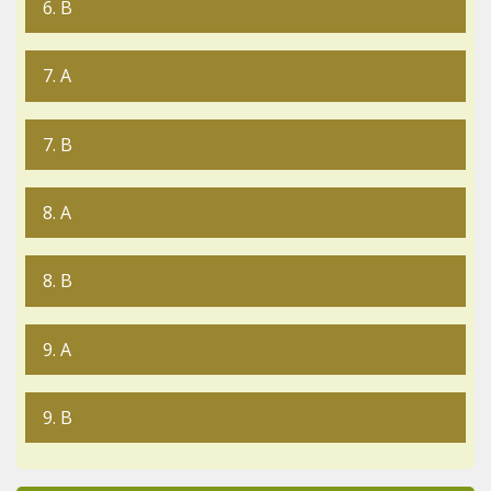
6. B
7. A
7. B
8. A
8. B
9. A
9. B