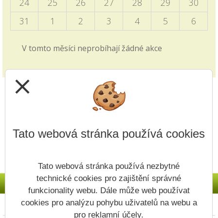
24
25
26
27
28
29
30
Informace pro vyjíždějící děti zveřejněny v blogu
školy i v záložce 2. stupně - Programový týden v
31
1
2
3
4
5
6
Sasku.
V tomto měsíci neprobíhají žádné akce
Zkrácené vyučování - volby
28.09.2025
close
v pátek 3.10. viz článek v blogu školy
Jak si vybrat střední školu?
14.09.2025
Tato webová stránka používá cookies
Video z produkce ČT edu je zveřejněno v záložce
přijímacích řízení v záložce 1. i 2. stupně.
Tato webová stránka používá nezbytné
Upřesnění v článku - Nový způsob plateb
technické cookies pro zajištění správné
11.09.2025
funkcionality webu. Dále může web používat
Na Vaše dotazy odpovídáme v článku v Blogu
cookies pro analýzu pohybu uživatelů na webu a
Prohlášení o přístupnosti
Mapa webu
Cookies
školy.
pro reklamní účely.