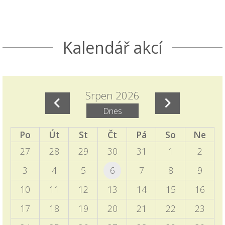
kterou postupně zaplníme důležitými
informacemi k nástupu dětí do 1. ročníků.
Seznamte se s akcemi den otevřených dveří a
Kalendář akcí
Škola nanečisto.
Termíny akcí aktuálně doplněných do ročního
plánu školy
Srpen 2026
15.11.2025
Dnes
Naleznete v ročním plánu školy a samostatném
příspěvku v blogu školy.
Po
Út
St
Čt
Pá
So
Ne
27
28
29
30
31
1
2
EVVO a ICT plány školy
06.10.2025
3
4
5
6
7
8
9
Zveřejněny na úřední desce
10
11
12
13
14
15
16
Programový týden v Sasku
17
18
19
20
21
22
23
04.10.2025