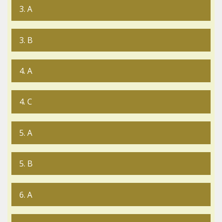
3. A
3. B
4. A
4. C
5. A
5. B
6. A