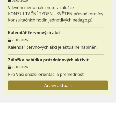
09.05.2026
V levém menu naleznete v záložce
KONZULTAČNÍ TÝDEN - KVĚTEN přesné termíny
konzultačních hodin jednotlivých pedagogů.
Kalendář červnových akcí
29.05.2026
Kalendář červnových akcí je aktuálně naplněn.
Záložka nabídka prázdninových aktivit
29.03.2026
Pro Vaši snazší orientaci a přehlednost
zakládáme novou záložku AKTIVITY - NABÍDKA
Archiv aktualit
PRÁZDNINOVÝCH AKTIVIT.
Informace pro prvňáčky a jejich rodiče
23.11.2025
Otevřeli jsme záložku BUDOUCÍ PRVNÍ TŘÍDY,