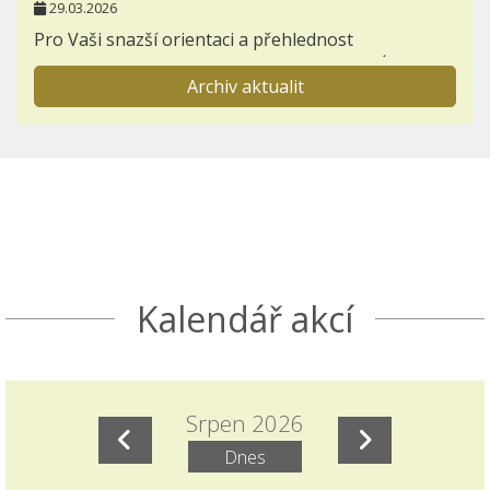
29.03.2026
Pro Vaši snazší orientaci a přehlednost
zakládáme novou záložku AKTIVITY - NABÍDKA
Archiv aktualit
PRÁZDNINOVÝCH AKTIVIT.
Informace pro prvňáčky a jejich rodiče
23.11.2025
Otevřeli jsme záložku BUDOUCÍ PRVNÍ TŘÍDY,
kterou postupně zaplníme důležitými
informacemi k nástupu dětí do 1. ročníků.
Seznamte se s akcemi den otevřených dveří a
Kalendář akcí
Škola nanečisto.
Termíny akcí aktuálně doplněných do ročního
plánu školy
Srpen 2026
15.11.2025
Dnes
Naleznete v ročním plánu školy a samostatném