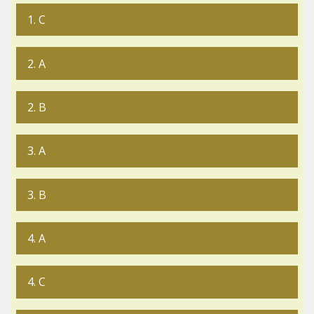
1. C
2. A
2. B
3. A
3. B
4. A
4. C