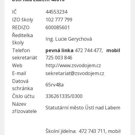
IČ
44553234
IZO školy
102 777 799
REDIZO
600085601
Ředitelka
Ing. Lucie Gerychová
školy
Telefon
pevná linka
472 744 477,
mobil
sekretariát
725 003 846
Web
http://www.zsvodojem.cz
E-mail
sekretariat@zsvodojem.cz
Datová
65rv48a
schránka
Číslo účtu
336261335/0300
Název
Statutární město Ústí nad Labem
zřizovatele
Školní jídelna: 472 743 711, mobil