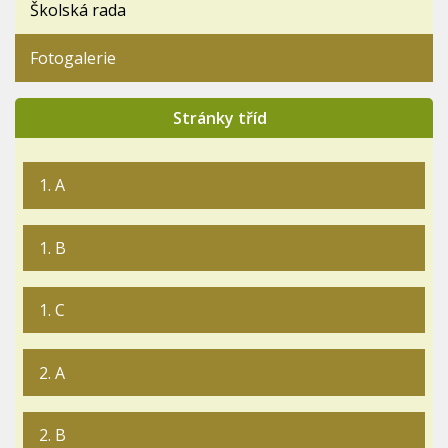
Školská rada
Fotogalerie
Stránky tříd
1. A
1. B
1. C
2. A
2. B