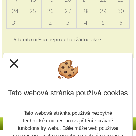
04.10.2025
24
25
26
27
28
29
30
Informace pro vyjíždějící děti zveřejněny v blogu
školy i v záložce 2. stupně - Programový týden v
31
1
2
3
4
5
6
Sasku.
V tomto měsíci neprobíhají žádné akce
Zkrácené vyučování - volby
28.09.2025
close
v pátek 3.10. viz článek v blogu školy
Jak si vybrat střední školu?
14.09.2025
Tato webová stránka používá cookies
Video z produkce ČT edu je zveřejněno v záložce
přijímacích řízení v záložce 1. i 2. stupně.
Tato webová stránka používá nezbytné
Upřesnění v článku - Nový způsob plateb
technické cookies pro zajištění správné
11.09.2025
funkcionality webu. Dále může web používat
Na Vaše dotazy odpovídáme v článku v Blogu
cookies pro analýzu pohybu uživatelů na webu a