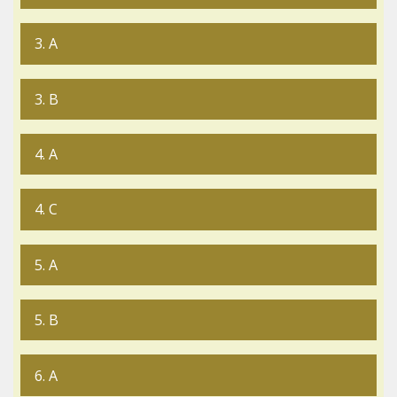
3. A
3. B
4. A
4. C
5. A
5. B
6. A