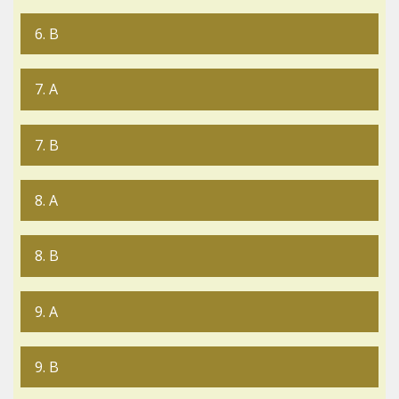
6. B
7. A
7. B
8. A
8. B
9. A
9. B