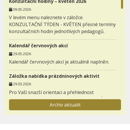
Konzultační hodiny – květen 2026
09.05.2026
V levém menu naleznete v záložce
KONZULTAČNÍ TÝDEN - KVĚTEN přesné termíny
konzultačních hodin jednotlivých pedagogů.
Kalendář červnových akcí
29.05.2026
Kalendář červnových akcí je aktuálně naplněn.
Záložka nabídka prázdninových aktivit
29.03.2026
Pro Vaši snazší orientaci a přehlednost
zakládáme novou záložku AKTIVITY - NABÍDKA
Archiv aktualit
PRÁZDNINOVÝCH AKTIVIT.
Informace pro prvňáčky a jejich rodiče
23.11.2025