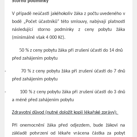
Storno podmínky
V případě neúčasti jakéhokoliv žáka z počtu uvedeného v
bodě „Počet účastníků“ této smlouvy, nabývají platnosti
následující storno podmínky z ceny pobytu žáka
(minimálně však 4 000 Kč).
5
0 % z ceny pobytu žáka při zrušení účasti do 14 dnů
před zahájením pobytu
-
70 % z ceny pobytu žáka při zrušení účasti do 7 dnů
před zahájením pobytu
-
100 % z ceny pobytu žáka při zrušení účasti do 3 dnů
a méně před zahájením pobytu
Zdravotní důvod (nutné doložit kopii lékařské zprávy): 
Při onemocnění žáka před odjezdem, bude žákovi na
základě potvrzení od lékaře vrácena částka za pobyt