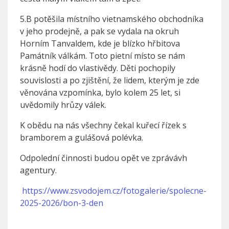
5.B potěšila místního vietnamského obchodníka
v jeho prodejně, a pak se vydala na okruh
Horním Tanvaldem, kde je blízko hřbitova
Památník válkám. Toto pietní místo se nám
krásně hodí do vlastivědy. Děti pochopily
souvislosti a po zjištění, že lidem, kterým je zde
věnována vzpomínka, bylo kolem 25 let, si
uvědomily hrůzy válek.
K obědu na nás všechny čekal kuřecí řízek s
bramborem a gulášová polévka.
Odpolední činnosti budou opět ve zprávávh
agentury.
https://www.zsvodojem.cz/fotogalerie/spolecne-
2025-2026/bon-3-den