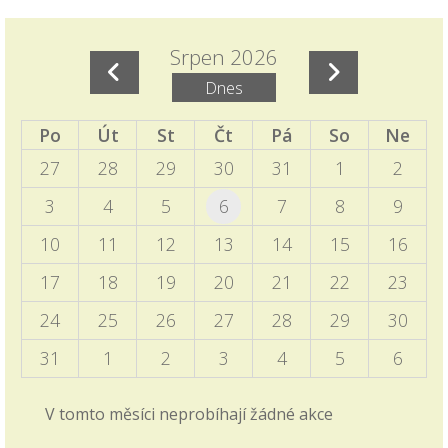
Termíny akcí aktuálně doplněných do ročního
plánu školy
Srpen 2026
15.11.2025
Dnes
Naleznete v ročním plánu školy a samostatném
příspěvku v blogu školy.
Po
Út
St
Čt
Pá
So
Ne
27
28
29
30
31
1
2
EVVO a ICT plány školy
06.10.2025
3
4
5
6
7
8
9
Zveřejněny na úřední desce
10
11
12
13
14
15
16
Programový týden v Sasku
17
18
19
20
21
22
23
04.10.2025
24
25
26
27
28
29
30
Informace pro vyjíždějící děti zveřejněny v blogu
školy i v záložce 2. stupně - Programový týden v
31
1
2
3
4
5
6
Sasku.
V tomto měsíci neprobíhají žádné akce
Zkrácené vyučování - volby