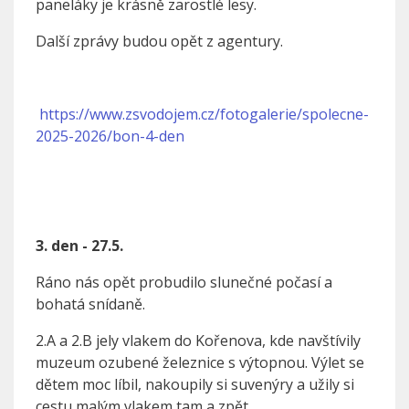
paneláky je krásně zarostlé lesy.
Další zprávy budou opět z agentury.
https://www.zsvodojem.cz/fotogalerie/spolecne-
2025-2026/bon-4-den
3. den - 27.5.
Ráno nás opět probudilo slunečné počasí a
bohatá snídaně.
2.A a 2.B jely vlakem do Kořenova, kde navštívily
muzeum ozubené železnice s výtopnou. Výlet se
dětem moc líbil, nakoupily si suvenýry a užily si
cestu malým vlakem tam a zpět.