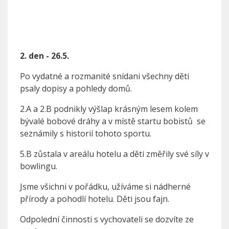
2. den - 26.5.
Po vydatné a rozmanité snídani všechny děti
psaly dopisy a pohledy domů.
2.A a 2.B podnikly výšlap krásným lesem kolem
bývalé bobové dráhy a v místě startu bobistů se
seznámily s historií tohoto sportu.
5.B zůstala v areálu hotelu a děti změřily své síly v
bowlingu.
Jsme všichni v pořádku, užíváme si nádherné
přírody a pohodlí hotelu. Děti jsou fajn.
Odpolední činnosti s vychovateli se dozvíte ze