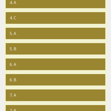
4. A
4. C
5. A
5. B
6. A
6. B
7. A
7. B