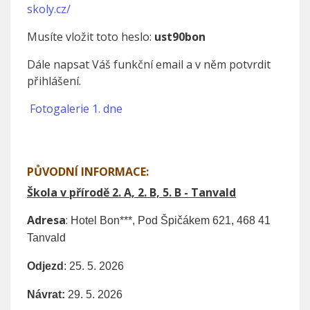
skoly.cz/
Musíte vložit toto heslo:
ust90bon
Dále napsat Váš funkční email a v něm potvrdit
přihlášení.
Fotogalerie 1. dne
PŮVODNÍ INFORMACE:
Škola v přírodě 2. A, 2. B, 5. B - Tanvald
Adresa
:
Hotel Bon***,
Pod Špičákem 621, 468 41
Tanvald
Odjezd
: 25. 5. 2026
Návrat:
29. 5. 2026