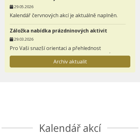
29.05.2026
Kalendář červnových akcí je aktuálně naplněn.
Záložka nabídka prázdninových aktivit
29.03.2026
Pro Vaši snazší orientaci a přehlednost
zakládáme novou záložku AKTIVITY - NABÍDKA
Archiv aktualit
PRÁZDNINOVÝCH AKTIVIT.
Informace pro prvňáčky a jejich rodiče
23.11.2025
Otevřeli jsme záložku BUDOUCÍ PRVNÍ TŘÍDY,
kterou postupně zaplníme důležitými
informacemi k nástupu dětí do 1. ročníků.
Seznamte se s akcemi den otevřených dveří a
Kalendář akcí
Škola nanečisto.