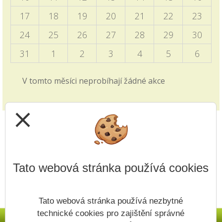
Programový týden v Sasku
17
18
19
20
21
22
23
04.10.2025
24
25
26
27
28
29
30
Informace pro vyjíždějící děti zveřejněny v blogu
školy i v záložce 2. stupně - Programový týden v
31
1
2
3
4
5
6
Sasku.
V tomto měsíci neprobíhají žádné akce
Zkrácené vyučování - volby
28.09.2025
close
v pátek 3.10. viz článek v blogu školy
Jak si vybrat střední školu?
14.09.2025
Tato webová stránka používá cookies
Video z produkce ČT edu je zveřejněno v záložce
přijímacích řízení v záložce 1. i 2. stupně.
Tato webová stránka používá nezbytné
Upřesnění v článku - Nový způsob plateb
technické cookies pro zajištění správné
11.09.2025