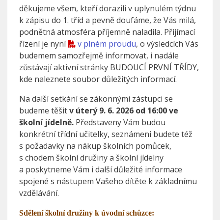
děkujeme všem, kteří dorazili v uplynulém týdnu
k zápisu do 1. tříd a pevně doufáme, že Vás milá,
podnětná atmosféra příjemně naladila. Přijímací
řízení je nyní
v plném proudu
, o
výsledcích Vás
budemem samozřejmě informovat, i nadále
zůstávají aktivní stránky BUDOUCÍ PRVNÍ TŘÍDY,
kde naleznete soubor důležitých informací.
Na další setkání se zákonnými zástupci se
budeme těšit
v úterý 9. 6. 2026 od 16:00 ve
školní jídelně.
Představeny Vám budou
konkrétní třídní učitelky, seznámeni budete též
s
požadavky na nákup školních pomůcek,
s
chodem školní družiny a
školní jídelny
a
poskytneme Vám i
další důležité informace
spojené s
nástupem Vašeho dítěte k
základnímu
vzdělávání.
Sdělení školní družiny k úvodní schůzce: