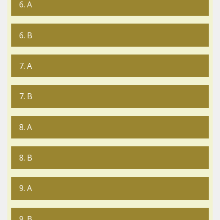
6. A
6. B
7. A
7. B
8. A
8. B
9. A
9. B