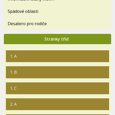
Spádové oblasti
Desatero pro rodiče
Stránky tříd
1. A
1. B
1. C
2. A