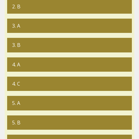
2. B
3. A
3. B
4. A
4. C
5. A
5. B