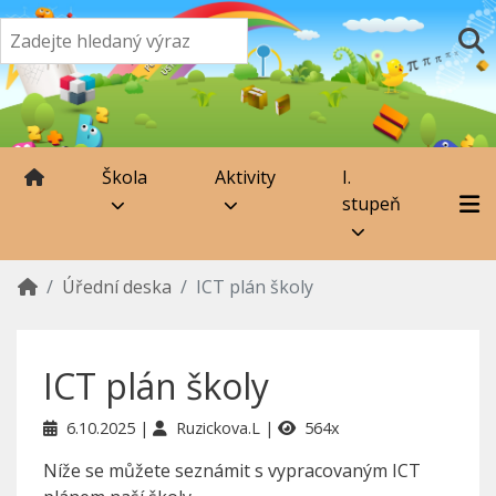
Škola
Aktivity
I.
stupeň
Úřední deska
ICT plán školy
ICT plán školy
6.10.2025
Ruzickova.L
564x
Níže se můžete seznámit s vypracovaným ICT