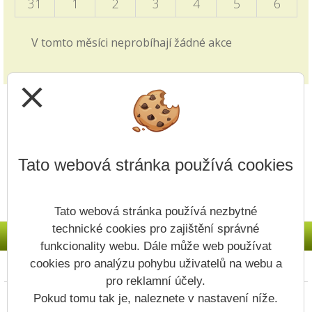
školy i v záložce 2. stupně - Programový týden v
31
1
2
3
4
5
6
Sasku.
V tomto měsíci neprobíhají žádné akce
Zkrácené vyučování - volby
28.09.2025
close
v pátek 3.10. viz článek v blogu školy
Jak si vybrat střední školu?
14.09.2025
Tato webová stránka používá cookies
Video z produkce ČT edu je zveřejněno v záložce
přijímacích řízení v záložce 1. i 2. stupně.
Tato webová stránka používá nezbytné
Upřesnění v článku - Nový způsob plateb
technické cookies pro zajištění správné
11.09.2025
funkcionality webu. Dále může web používat
Na Vaše dotazy odpovídáme v článku v Blogu
cookies pro analýzu pohybu uživatelů na webu a
Prohlášení o přístupnosti
Mapa webu
Cookies
školy.
pro reklamní účely.
Copyright © 2022 - 2023 ZŠ Vodojem &
Pokud tomu tak je, naleznete v nastavení níže.
Plánovaná odstávka systému Bakaláři