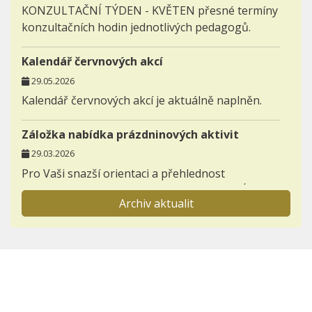
KONZULTAČNÍ TÝDEN - KVĚTEN přesné termíny
konzultačních hodin jednotlivých pedagogů.
Kalendář červnových akcí
29.05.2026
Kalendář červnových akcí je aktuálně naplněn.
Záložka nabídka prázdninových aktivit
29.03.2026
Pro Vaši snazší orientaci a přehlednost
zakládáme novou záložku AKTIVITY - NABÍDKA
Archiv aktualit
PRÁZDNINOVÝCH AKTIVIT.
Informace pro prvňáčky a jejich rodiče
23.11.2025
Otevřeli jsme záložku BUDOUCÍ PRVNÍ TŘÍDY,
kterou postupně zaplníme důležitými