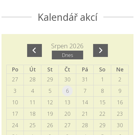
informacemi k nástupu dětí do 1. ročníků.
Seznamte se s akcemi den otevřených dveří a
Kalendář akcí
Škola nanečisto.
Termíny akcí aktuálně doplněných do ročního
plánu školy
Srpen 2026
15.11.2025
Dnes
Naleznete v ročním plánu školy a samostatném
příspěvku v blogu školy.
Po
Út
St
Čt
Pá
So
Ne
27
28
29
30
31
1
2
EVVO a ICT plány školy
06.10.2025
3
4
5
6
7
8
9
Zveřejněny na úřední desce
10
11
12
13
14
15
16
Programový týden v Sasku
17
18
19
20
21
22
23
04.10.2025
24
25
26
27
28
29
30
Informace pro vyjíždějící děti zveřejněny v blogu