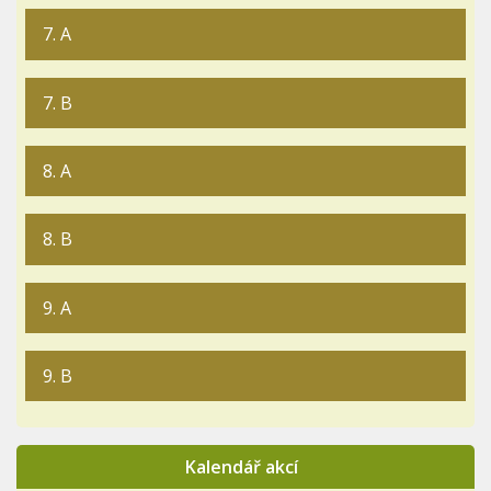
7. A
7. B
8. A
8. B
9. A
9. B
Kalendář akcí