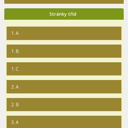
Stránky tříd
1. A
1. B
1. C
2. A
2. B
3. A