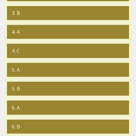
3. B
4. A
4. C
5. A
5. B
6. A
6. B