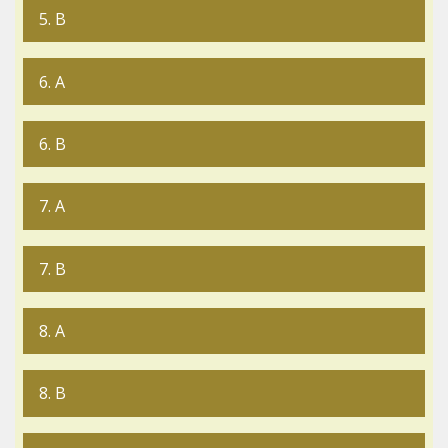
5. B
6. A
6. B
7. A
7. B
8. A
8. B