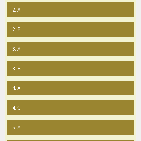
2. A
2. B
3. A
3. B
4. A
4. C
5. A