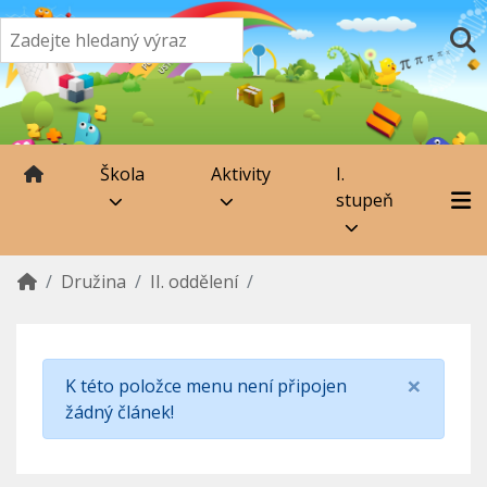
Škola
Aktivity
I.
stupeň
Družina
II. oddělení
×
K této položce menu není připojen
žádný článek!