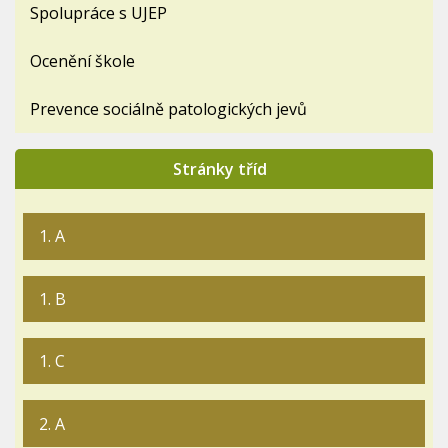
Spolupráce s UJEP
Ocenění škole
Prevence sociálně patologických jevů
Stránky tříd
1. A
1. B
1. C
2. A