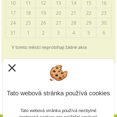
10
11
12
13
14
15
16
Programový týden v Sasku
17
18
19
20
21
22
23
04.10.2025
24
25
26
27
28
29
30
Informace pro vyjíždějící děti zveřejněny v blogu
školy i v záložce 2. stupně - Programový týden v
31
1
2
3
4
5
6
Sasku.
V tomto měsíci neprobíhají žádné akce
Zkrácené vyučování - volby
28.09.2025
close
v pátek 3.10. viz článek v blogu školy
Jak si vybrat střední školu?
14.09.2025
Tato webová stránka používá cookies
Video z produkce ČT edu je zveřejněno v záložce
přijímacích řízení v záložce 1. i 2. stupně.
Tato webová stránka používá nezbytné
Upřesnění v článku - Nový způsob plateb