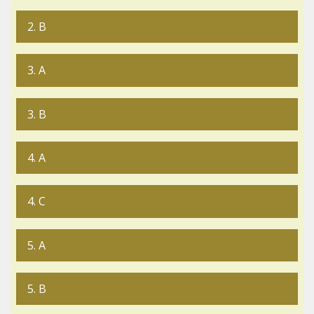
2. B
3. A
3. B
4. A
4. C
5. A
5. B